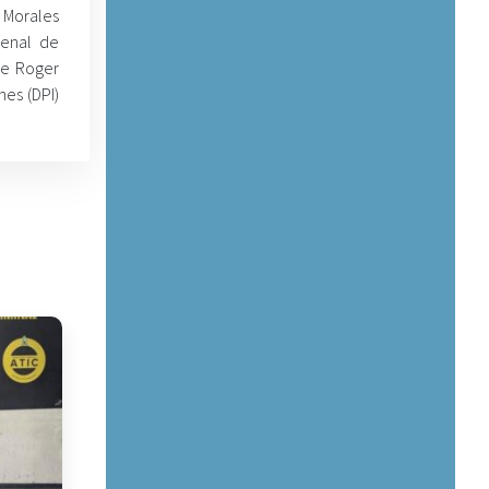
 Morales
penal de
de Roger
nes (DPI)