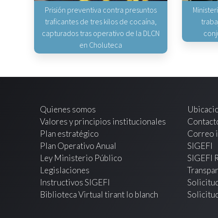
Prisión preventiva contra presuntos
Minister
traficantes de tres kilos de cocaína,
traba
capturados tras operativo de la DLCN
conj
en Choluteca
Quienes somos
Ubicaci
Valores y principios institucionales
Contact
Plan estratégico
Correo i
Plan Operativo Anual
SIGEFI
Ley Ministerio Público
SIGEFI 
Legislaciones
Transpar
Instructivos SIGEFI
Solicitu
Biblioteca Virtual tirant lo blanch
Solicitu