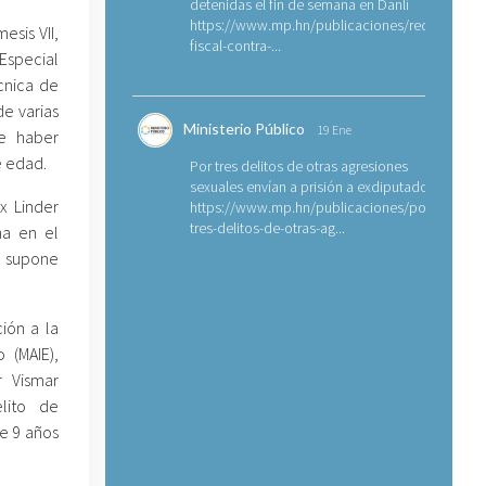
detenidas el fin de semana en Danlí
https://www.mp.hn/publicaciones/requerimien
sis VII,
fiscal-contra-...
 Especial
cnica de
de varias
Ministerio Público
19 Ene
de haber
e edad.
Por tres delitos de otras agresiones
sexuales envían a prisión a exdiputado
x Linder
https://www.mp.hn/publicaciones/por-
tres-delitos-de-otras-ag...
na en el
 supone
ión a la
 (MAIE),
r Vismar
lito de
de 9 años