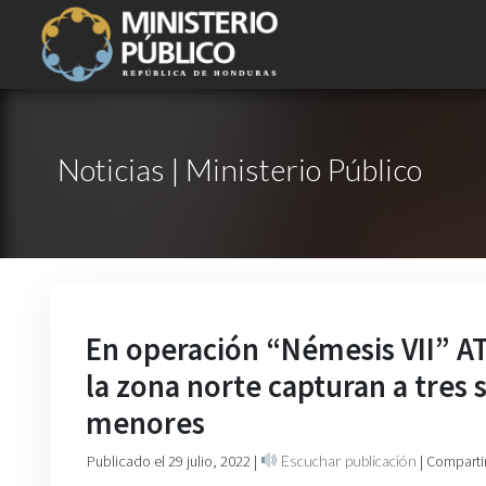
Noticias | Ministerio Público
En operación “Némesis VII” ATI
la zona norte capturan a tres
menores
Publicado el 29 julio, 2022
|
Escuchar publicación
| Comparti