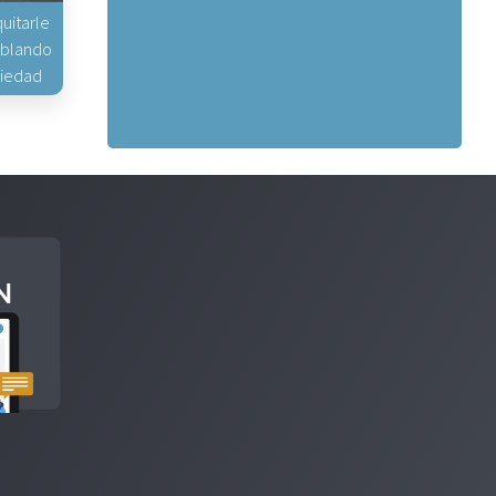
uitarle
hablando
piedad