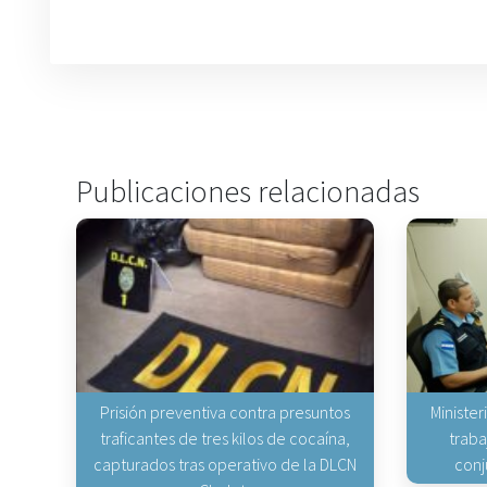
Publicaciones relacionadas
Prisión preventiva contra presuntos
Minister
traficantes de tres kilos de cocaína,
traba
capturados tras operativo de la DLCN
conj