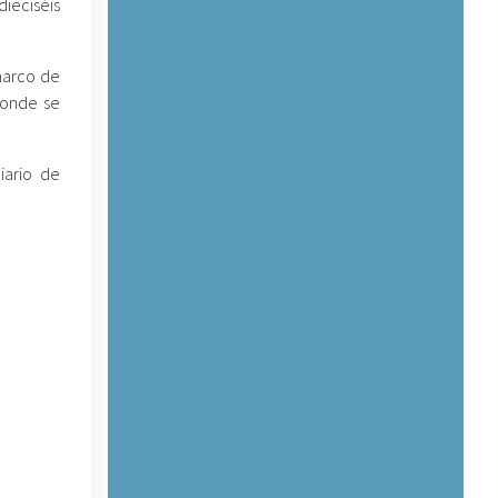
dieciséis
marco de
 donde se
iario de