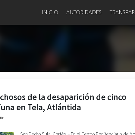
INICIO
AUTORIDADES
TRANSPAR
echosos de la desaparición de cinco
na en Tela, Atlántida
ir
San Pedro Sula, Cortés. – En el Centro Penitenciario de Mo