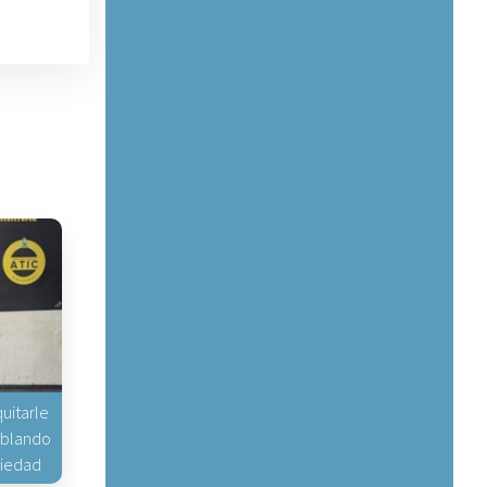
uitarle
hablando
piedad