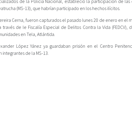
lizados de la Policía Nacional, estableció la participación de las 
trucha (MS-13), que habrían participado en los hechos ilícitos.
Pereira Cerna, fueron capturados el pasado lunes 20 de enero en el 
a través de le Fiscalía Especial de Delitos Contra la Vida (FEDCV),
unidades en Tela, Atlántida.
exander López Yánez ya guardaban prisión en el Centro Penitenc
on integrantes de la MS-13.