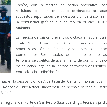
Paraíso, con la medida de prisión preventiva, con
recluidos los primeros cuatro capturados acusad
supuestos responsables de la desaparición de cinco mie
la comunidad garífuna que ocurrió en el año 2020 
Atlántida.
La medida de prisión preventiva, dictada en audiencia in
contra Moche Dayan Solano Castillo, Juan José Pereir
Abner Isaías Gómez Cárcamo y Ariel Alexander Lópe
considerados Responsables de los delitos de aso
terrorista, seis delitos de allanamiento de domicilio, cinc
de privación ilegal de la libertad agravada y dos delito
con violencia e intimidación.
as más, en la desaparición de Alberth Snider Centeno Thomas, Suami 
el Róchez y Junior Rafael Juárez Mejía, en hecho suscitado el 18 de
Atlántida.
e la Regional del Norte de San Pedro Sula, que dirigió técnica y jurí