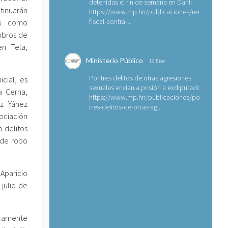
detenidas el fin de semana en Danlí
tinuarán
https://www.mp.hn/publicaciones/requerimien
fiscal-contra-...
as como
mbros de
en Tela,
Ministerio Público
19 Ene
Por tres delitos de otras agresiones
icial, es
sexuales envían a prisión a exdiputado
a Cerna,
https://www.mp.hn/publicaciones/por-
z Yánez
tres-delitos-de-otras-ag...
ciación
o delitos
s de robo
Aparicio
 julio de
dicamente