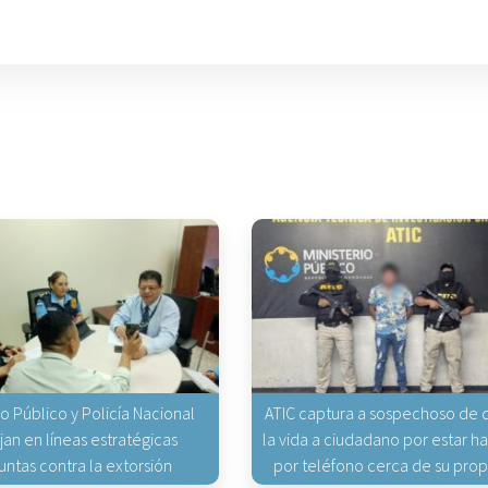
io Público y Policía Nacional
ATIC captura a sospechoso de q
jan en líneas estratégicas
la vida a ciudadano por estar 
untas contra la extorsión
por teléfono cerca de su pro