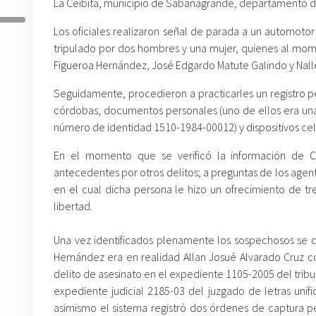
La Ceibita, municipio de Sabanagrande, departamento d
Los oficiales realizaron señal de parada a un automoto
tripulado por dos hombres y una mujer, quienes al mom
Figueroa Hernández, José Edgardo Matute Galindo y Nallel
Seguidamente, procedieron a practicarles un registro p
córdobas, documentos personales (uno de ellos era un
número de identidad 1510-1984-00012) y dispositivos cel
En el momento que se verificó la información de C
antecedentes por otros delitos; a preguntas de los agente
en el cual dicha persona le hizo un ofrecimiento de tr
libertad.
Una vez identificados plenamente los sospechosos se c
Hernández era en realidad Allan Josué Alvarado Cruz 
delito de asesinato en el expediente 1105-2005 del trib
expediente judicial 2185-03 del juzgado de letras unif
asimismo el sistema registró dos órdenes de captura p