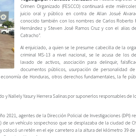
Crimen Organizado (FESCCO) continuará este miércole
juicio oral y público en contra de Allan Josué Alvar
conocido también con los nombres de Carlos Roberto 
Hernández y Steven José Ramos Cruz y con el alias d
Catracho”.
Al enjuiciado, a quien se le presume cabecilla de la org
criminal MS-13 a nivel nacional, se le acusa de los de
lavado de activos, asociación para delinquir, falsific
documentos públicos, usurpación de personalidad de
 economía de Honduras, otros derechos fundamentales, la fe públ
 y Nallely Yasury Herrera Salinas por suponerlos responsables de los
ño 2021, agentes de la Dirección Policial de Investigaciones (DPI) r
IPOL) de un vehículo sospechoso que se desplazaba de la ciudad de C
 colocó un retén en el eje carretero a la altura del kilómetro 39 de