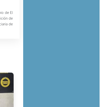
pio de El
ición de
iaria de