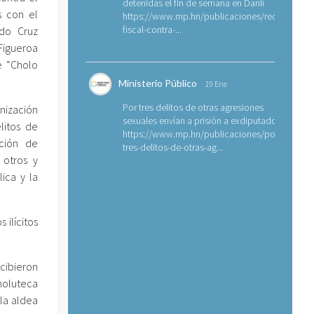
detenidas el fin de semana en Danlí
s con el
https://www.mp.hn/publicaciones/requerimien
fiscal-contra-...
ado Cruz
Figueroa
e “Cholo
Ministerio Público
19 Ene
Por tres delitos de otras agresiones
anización
sexuales envían a prisión a exdiputado
litos de
https://www.mp.hn/publicaciones/por-
ación de
tres-delitos-de-otras-ag...
 otros y
ica y la
 ilícitos
ecibieron
holuteca
 la aldea