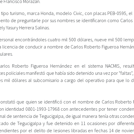
e Francisco Morazán.
r tipo turismo, marca Honda, modelo Civic, con placas PEB-0595, el 
ento de preguntarle por sus nombres se identificaron como Carlos
y Yasury Herrera Salinas.
ersonal encontrándoles cuatro mil 500 dólares, nueve mil 500 lempi
a licencia de conducir a nombre de Carlos Roberto Figueroa Herná
ulares.
arlos Roberto Figueroa Hernández en el sistema NACMIS, resul
s policiales manifestó que había sido detenido una vez por “faltas”,
es mil dólares al subcomisario a cargo del operativo para que lo d
onstató que quien se identificó con el nombre de Carlos Roberto 
con identidad 0801-1993-17968 con antecedentes por tener conden
unal de sentencia de Tegucigalpa, de igual manera tenía otras conde
icado de Tegucigalpa y fue detenido en 11 ocasiones por diferentes
endientes por el delito de lesiones libradas en fechas 14 de novi