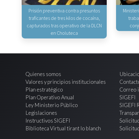
Prisión preventiva contra presuntos
Minister
traficantes de tres kilos de cocaína,
traba
capturados tras operativo de la DLCN
conj
en Choluteca
Quienes somos
Ubicaci
Valores y principios institucionales
Contact
Plan estratégico
Correo i
Plan Operativo Anual
SIGEFI
Ley Ministerio Público
SIGEFI 
Legislaciones
Transpar
Instructivos SIGEFI
Solicitu
Biblioteca Virtual tirant lo blanch
Solicitu