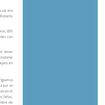
cual era
 Roberto
ras, 850
ndez con
tó tener
 instante
ejara en
Figueroa
a por el
nas en el
 faltas,
embre de