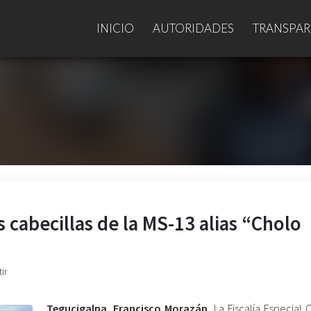
INICIO
AUTORIDADES
TRANSPAR
s cabecillas de la MS-13 alias “Cholo
ir
Tegucigalpa. Francisco Morazán.
La Fiscalía Especial 