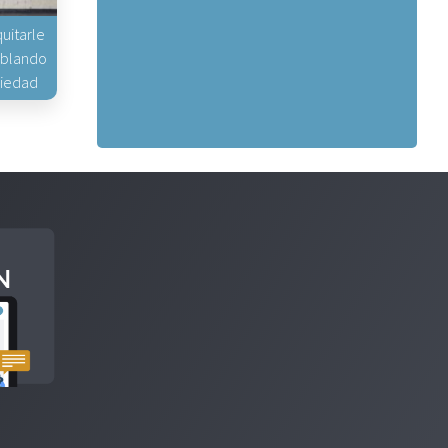
uitarle
hablando
piedad