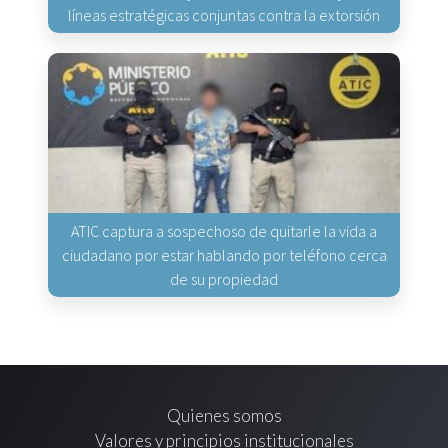
líneas estratégicas conjuntas contra la extorsión
ATIC captura a sospechoso de quitarle la vida a
ciudadano por estar hablando por teléfono cerca
de su propiedad
Quienes somos
Valores y principios institucionales