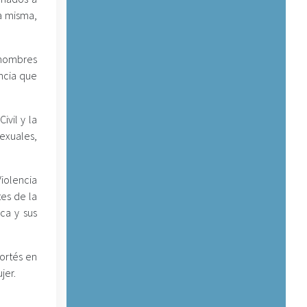
la misma,
 hombres
ncia que
ivil y la
exuales,
Violencia
es de la
ca y sus
ortés en
jer.