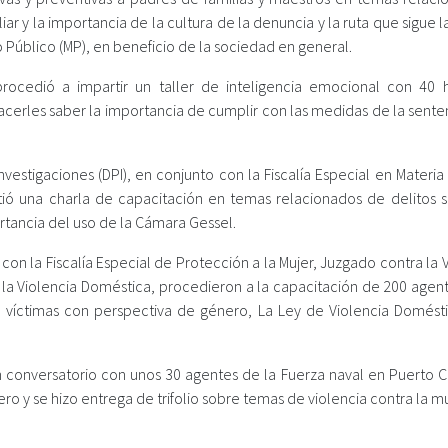
liar y la importancia de la cultura de la denuncia y la ruta que sigue 
o Público (MP), en beneficio de la sociedad en general.
procedió a impartir un taller de inteligencia emocional con 40
acerles saber la importancia de cumplir con las medidas de la sente
estigaciones (DPI), en conjunto con la Fiscalía Especial en Materia C
artió una charla de capacitación en temas relacionados de delitos s
ortancia del uso de la Cámara Gessel.
con la Fiscalía Especial de Protección a la Mujer, Juzgado contra la 
 la Violencia Doméstica, procedieron a la capacitación de 200 agent
a víctimas con perspectiva de género, La Ley de Violencia Domésti
on conversatorio con unos 30 agentes de la Fuerza naval en Puerto C
o y se hizo entrega de trifolio sobre temas de violencia contra la mu