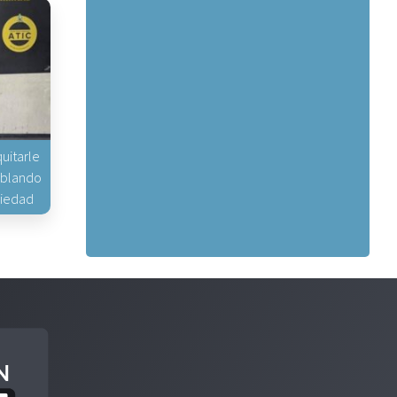
uitarle
hablando
piedad