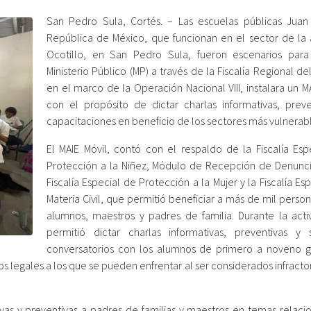
San Pedro Sula, Cortés. – Las escuelas públicas Juan
República de México, que funcionan en el sector de la 
Ocotillo, en San Pedro Sula, fueron escenarios par
Ministerio Público (MP) a través de la Fiscalía Regional de
en el marco de la Operación Nacional VIII, instalara un M
con el propósito de dictar charlas informativas, preve
capacitaciones en beneficio de los sectores más vulnerabl
El MAIE Móvil, contó con el respaldo de la Fiscalía Esp
Protección a la Niñez, Módulo de Recepción de Denunci
Fiscalía Especial de Protección a la Mujer y la Fiscalía Es
Materia Civil, que permitió beneficiar a más de mil perso
alumnos, maestros y padres de familia. Durante la acti
permitió dictar charlas informativas, preventivas y 
conversatorios con los alumnos de primero a noveno 
s legales a los que se pueden enfrentar al ser considerados infracto
tivas y preventivas a padres de familias y maestros en temas relaci