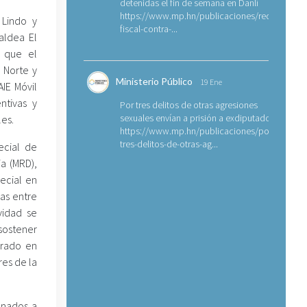
detenidas el fin de semana en Danlí
https://www.mp.hn/publicaciones/requerimien
 Lindo y
fiscal-contra-...
aldea El
a que el
l Norte y
Ministerio Público
19 Ene
AIE Móvil
ntivas y
Por tres delitos de otras agresiones
sexuales envían a prisión a exdiputado
es.
https://www.mp.hn/publicaciones/por-
tres-delitos-de-otras-ag...
ecial de
a (MRD),
pecial en
nas entre
vidad se
sostener
grado en
res de la
onados a