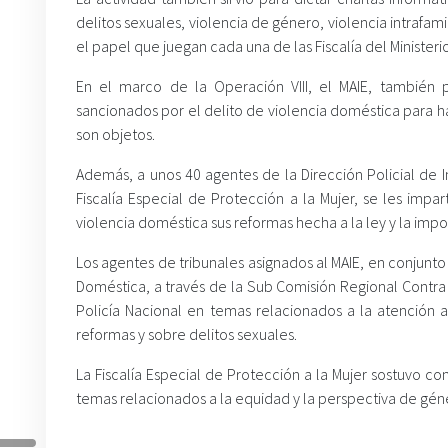
delitos sexuales, violencia de género, violencia intrafami
el papel que juegan cada una de las Fiscalía del Ministeri
En el marco de la Operación VIII, el MAIE, también 
sancionados por el delito de violencia doméstica para h
son objetos.
Además, a unos 40 agentes de la Dirección Policial de Inv
Fiscalía Especial de Protección a la Mujer, se les imp
violencia doméstica sus reformas hecha a la ley y la imp
Los agentes de tribunales asignados al MAIE, en conjunto 
Doméstica, a través de la Sub Comisión Regional Contra
Policía Nacional en temas relacionados a la atención 
reformas y sobre delitos sexuales.
La Fiscalía Especial de Protección a la Mujer sostuvo c
temas relacionados a la equidad y la perspectiva de géner