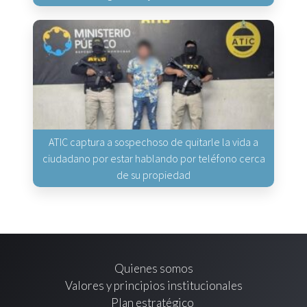
ATIC captura a sospechoso de quitarle la vida a
ciudadano por estar hablando por teléfono cerca
de su propiedad
Quienes somos
Valores y principios institucionales
Plan estratégico