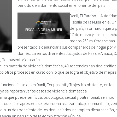
periodo de aislamiento social en el oriente del pais
Danlí, El Paraíso. – Autorida
Fiscalía de la Mujer en el Or
del país, informaron que a p
17 de marzo y hasta la fecha
menos 250 mujeres se han
presentado a denunciar a sus compañeros de hogar por vi
doméstica en los diferentes Juzgados de Paz de Alauca, Dan
s, Teupasenti y Yuscarán.
én, en materia de violencia doméstica; 40 sentencias han sido emitida
o otros procesos en curso con lo que se logra el objetivo de mejorar
funcionaria, se da en Danlí, Teupasenti y Trojes. No obstante, en los
 ya se reportan varios casos de violencia doméstica.
ma que puede ser física, psicológica, sexual y patrimonial; se impo
s que a los agresores se les ordena realizar trabajo comunitario, ver
solo un dos por ciento de los denunciados incumplen dicha sanción, 
diencia en perjuicio de la Administración Pública.