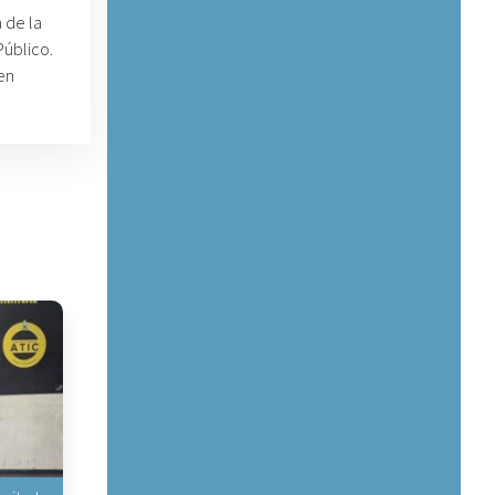
 de la
Público.
 en