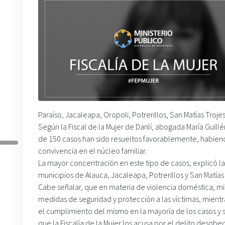
Paraíso, Jacaleapa, Oropoli, Potrerillos, San Matías Troje
Según la Fiscal de la Mujer de Danlí, abogada María Guill
de 150 casos han sido resueltos favorablemente, habiend
convivencia en el núcleo familiar.
La mayor concentración en este tipo de casos, explicó la 
municipios de Alauca, Jacaleapa, Potrerillos y San Matías
Cabe señalar, que en materia de violencia doméstica; mis
medidas de seguridad y protección a las víctimas, mientra
el cumplimiento del mismo en la mayoría de los casos y 
que la Fiscalía de la Mujer los acusa por el delito desobe