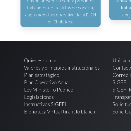
Prisión preventiva contra presuntos
Minister
traficantes de tres kilos de cocaína,
traba
capturados tras operativo de la DLCN
conj
en Choluteca
Quienes somos
Ubicaci
Valores y principios institucionales
Contact
Plan estratégico
Correo i
Plan Operativo Anual
SIGEFI
Ley Ministerio Público
SIGEFI 
Legislaciones
Transpar
Instructivos SIGEFI
Solicitu
Biblioteca Virtual tirant lo blanch
Solicitu