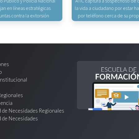
io Público y Policía Nacional
ATIC captura a sospechoso de q
jan en líneas estratégicas
la vida a ciudadano por estar 
untas contra la extorsión
por teléfono cerca de su pro
ones
o
nstitucional
Regionales
encia
d de Necesidades Regionales
d de Necesidades