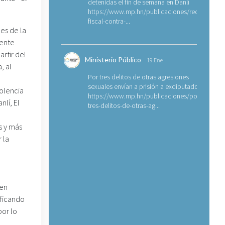
detenidas el fin de semana en Danlí
https://www.mp.hn/publicaciones/requerimien
fiscal-contra-...
des de la
iente
artir del
Ministerio Público
19 Ene
, al
Por tres delitos de otras agresiones
sexuales envían a prisión a exdiputado
olencia
https://www.mp.hn/publicaciones/por-
lí, El
tres-delitos-de-otras-ag...
s y más
 la
nen
ificando
por lo