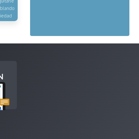
uitarle
hablando
piedad