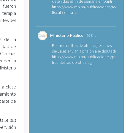
detenidas el fin de semana en Danlí
 fueron
https://www.mp.hn/publicaciones/requerimien
fiscal-contra-...
 terapia
antes del
Ministerio Público
19 Ene
es de la
Por tres delitos de otras agresiones
ividad de
sexuales envían a prisión a exdiputado
Ciencias
https://www.mp.hn/publicaciones/por-
ender la
tres-delitos-de-otras-ag...
nisterio
 la clase
tamiento
parte de
alle sus
ervisión