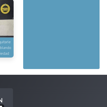
uitarle
hablando
piedad