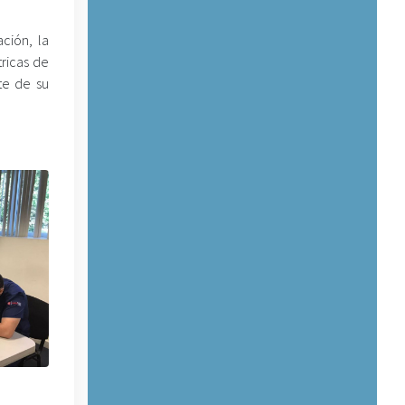
ción, la
tricas de
te de su