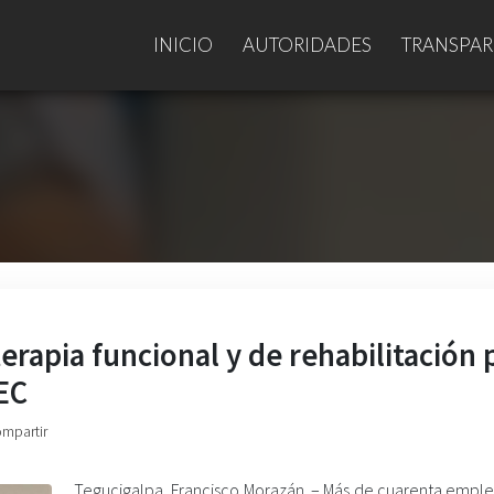
INICIO
AUTORIDADES
TRANSPAR
rapia funcional y de rehabilitación 
EC
ompartir
Tegucigalpa, Francisco Morazán. – Más de cuarenta empl