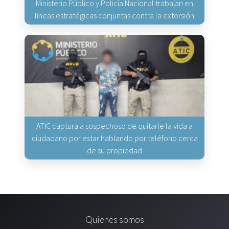
Ministerio Público y Policía Nacional trabajan en
líneas estratégicas conjuntas contra la extorsión
ATIC captura a sospechoso de quitarle la vida a
ciudadano por estar hablando por teléfono cerca
de su propiedad
Quienes somos