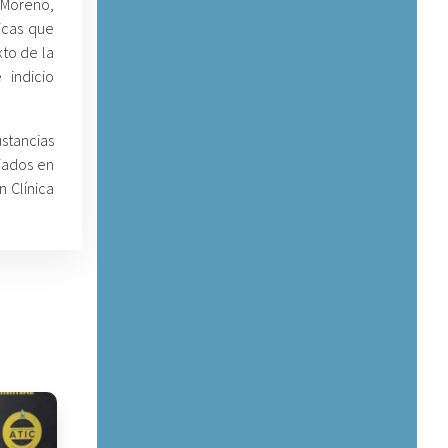
a Moreno,
icas que
to de la
 indicio
ustancias
iados en
n Clínica