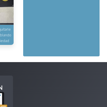
uitarle
hablando
piedad