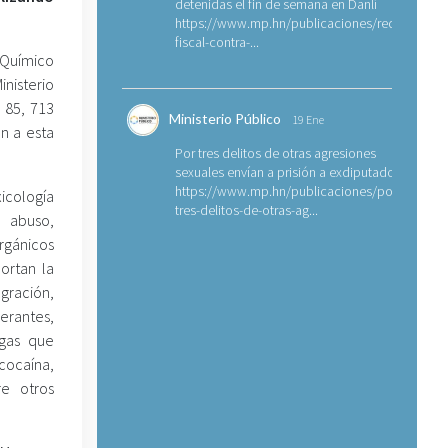
detenidas el fin de semana en Danlí
https://www.mp.hn/publicaciones/requerimien
fiscal-contra-...
Químico
nisterio
 85, 713
Ministerio Público
19 Ene
n a esta
Por tres delitos de otras agresiones
sexuales envían a prisión a exdiputado
https://www.mp.hn/publicaciones/por-
xicología
tres-delitos-de-otras-ag...
e abuso,
rgánicos
ortan la
gración,
erantes,
gas que
ocaína,
re otros