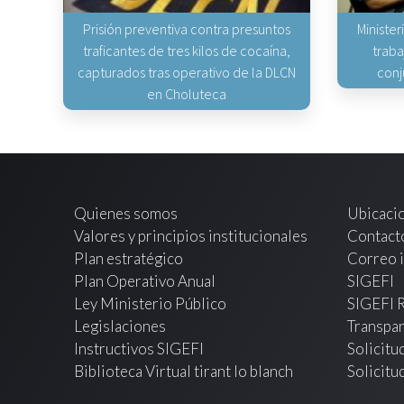
Prisión preventiva contra presuntos
Minister
traficantes de tres kilos de cocaína,
traba
capturados tras operativo de la DLCN
conj
en Choluteca
Quienes somos
Ubicaci
Valores y principios institucionales
Contact
Plan estratégico
Correo i
Plan Operativo Anual
SIGEFI
Ley Ministerio Público
SIGEFI 
Legislaciones
Transpar
Instructivos SIGEFI
Solicitu
Biblioteca Virtual tirant lo blanch
Solicitu