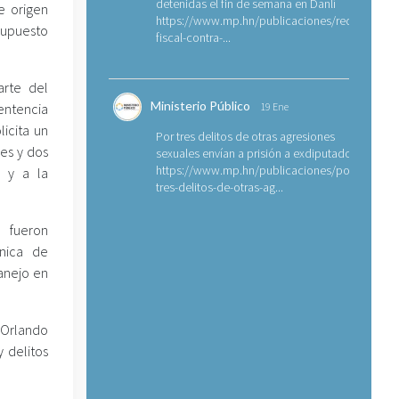
detenidas el fin de semana en Danlí
e origen
https://www.mp.hn/publicaciones/requerimien
supuesto
fiscal-contra-...
arte del
Ministerio Público
entencia
19 Ene
licita un
Por tres delitos de otras agresiones
es y dos
sexuales envían a prisión a exdiputado
https://www.mp.hn/publicaciones/por-
a y a la
tres-delitos-de-otras-ag...
 fueron
nica de
manejo en
a Orlando
y delitos