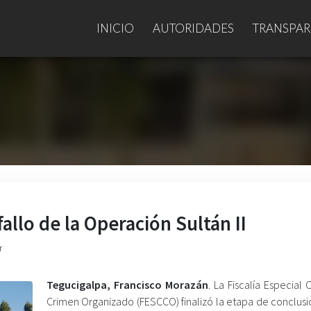
INICIO
AUTORIDADES
TRANSPAR
allo de la Operación Sultán II
r
Tegucigalpa, Francisco Morazán
. La Fiscalía Especial 
Crimen Organizado (FESCCO) finalizó la etapa de conclusi