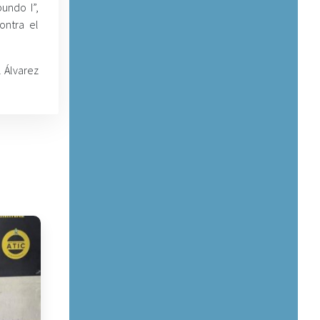
undo I”,
ontra el
 Álvarez