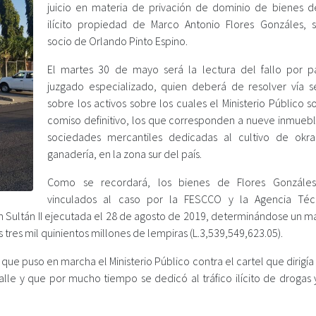
juicio en materia de privación de dominio de bienes d
ilícito propiedad de Marco Antonio Flores Gonzáles, 
socio de Orlando Pinto Espino.
El martes 30 de mayo será la lectura del fallo por p
juzgado especializado, quien deberá de resolver vía s
sobre los activos sobre los cuales el Ministerio Público so
comiso definitivo, los que corresponden a nueve inmuebl
sociedades mercantiles dedicadas al cultivo de okr
ganadería, en la zona sur del país.
Como se recordará, los bienes de Flores Gonzáles
vinculados al caso por la FESCCO y la Agencia Téc
ión Sultán II ejecutada el 28 de agosto de 2019, determinándose un 
s tres mil quinientos millones de lempiras (L.3,539,549,623.05).
n que puso en marcha el Ministerio Público contra el cartel que dirigí
alle y que por mucho tiempo se dedicó al tráfico ilícito de drogas 