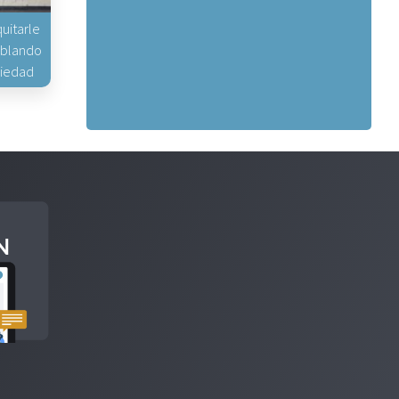
uitarle
hablando
piedad