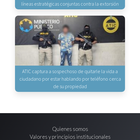
líneas estratégicas conjuntas contra la extorsión
ATIC captura a sospechoso de quitarle la vida a
ciudadano por estar hablando por teléfono cerca
de su propiedad
Quienes somos
Valores y principios institucionales