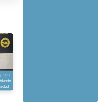
uitarle
hablando
piedad