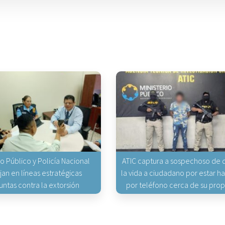
io Público y Policía Nacional
ATIC captura a sospechoso de q
jan en líneas estratégicas
la vida a ciudadano por estar 
untas contra la extorsión
por teléfono cerca de su pro