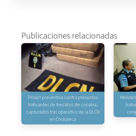
Publicaciones relacionadas
Prisión preventiva contra presuntos
Minister
traficantes de tres kilos de cocaína,
traba
capturados tras operativo de la DLCN
conj
en Choluteca