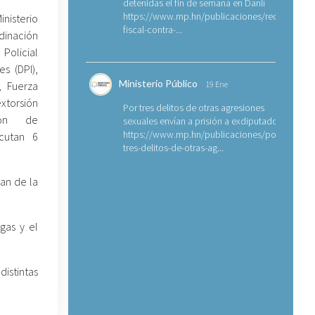
detenidas el fin de semana en Danlí
https://www.mp.hn/publicaciones/requerimien
nisterio
fiscal-contra-...
dinación
 Policial
es (DPI),
Ministerio Público
, Fuerza
19 Ene
xtorsión
Por tres delitos de otras agresiones
ción de
sexuales envían a prisión a exdiputado
https://www.mp.hn/publicaciones/por-
ecutan 6
tres-delitos-de-otras-ag...
lan de la
gas y el
istintas