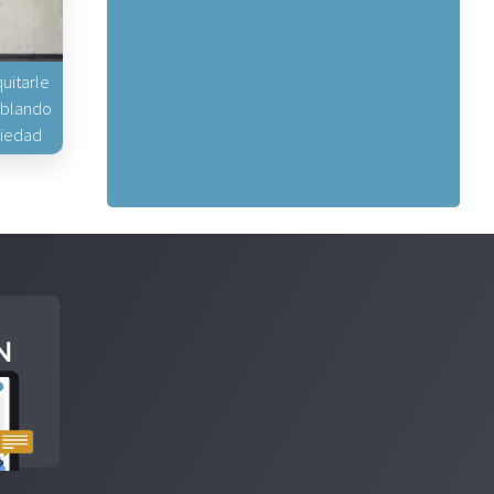
uitarle
hablando
piedad