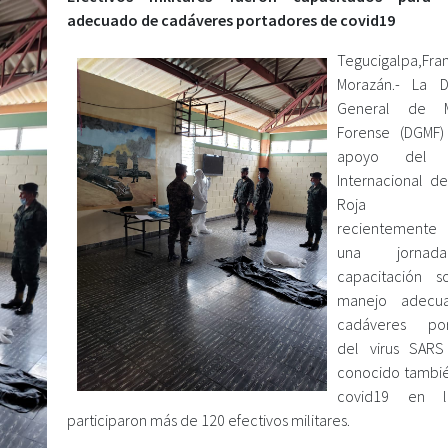
adecuado de cadáveres portadores de covid19
Tegucigalpa,Fra
Morazán.- La D
General de M
Forense (DGMF)
apoyo del 
Internacional de
Roja (C
recientemente 
una jorna
capacitación s
manejo adecu
cadáveres por
del virus SAR
conocido tambi
covid19 en l
participaron más de 120 efectivos militares.