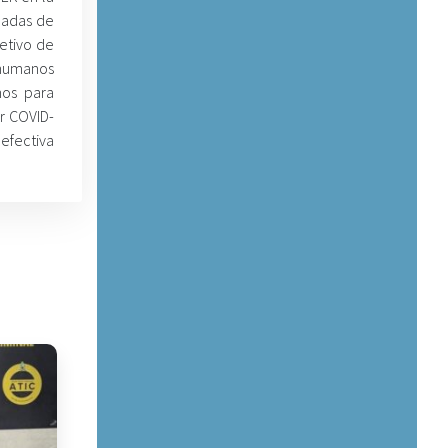
madas de
etivo de
 humanos
nos para
or COVID-
efectiva