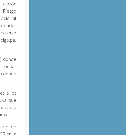
 acción
l Riesgo
vicio al
firmados
esfuerzo
cigalpa,
R) donde
 son las
rio donde
es a los
s ya que
cumple a
rus.
parte de
ER en la