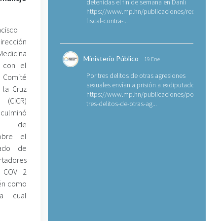
detenidas el fin de semana en Danlí
https://www.mp.hn/publicaciones/requerimien
fiscal-contra-...
ncisco
irección
edicina
Ministerio Público
19 Ene
 con el
Por tres delitos de otras agresiones
Comité
sexuales envían a prisión a exdiputado
 la Cruz
https://www.mp.hn/publicaciones/por-
ICR)
tres-delitos-de-otras-ag...
culminó
da de
obre el
ado de
tadores
S COV 2
én como
a cual