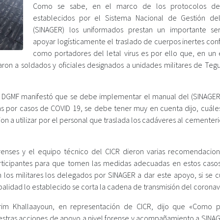
Como se sabe, en el marco de los protocolos de
establecidos por el Sistema Nacional de Gestión de
(SINAGER) los uniformados prestan un importante ser
apoyar logísticamente el traslado de cuerpos inertes con
como portadores del letal virus es por ello que, en un 
on a soldados y oficiales designados a unidades militares de Tegu
e la DGMF manifestó que se debe implementar el manual del (SINAGE
s por casos de COVID 19, se debe tener muy en cuenta dijo, cuáles
on a utilizar por el personal que traslada los cadáveres al cemente
renses y el equipo técnico del CICR dieron varias recomendacion
rticipantes para que tomen las medidas adecuadas en estos caso
n los militares los delegados por SINAGER a dar este apoyo, si se 
alidad lo establecido se corta la cadena de transmisión del coronavi
rim Khallaayoun, en representación de CICR, dijo que «Como 
estras acciones de apoyo a nivel forense y acompañamiento a SINAG