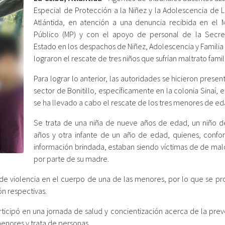
Especial de Protección a la Niñez y la Adolescencia de L
Atlántida, en atención a una denuncia recibida en el Mi
Público (MP) y con el apoyo de personal de la Secre
Estado en los despachos de Niñez, Adolescencia y Familia
lograron el rescate de tres niños que sufrían maltrato famili
Para lograr lo anterior, las autoridades se hicieron presen
sector de Bonitillo, específicamente en la colonia Sinaí, e
se ha llevado a cabo el rescate de los tres menores de ed
Se trata de una niña de nueve años de edad, un niño d
años y otra infante de un año de edad, quienes, confo
información brindada, estaban siendo víctimas de de malo
por parte de su madre.
os de violencia en el cuerpo de una de las menores, por lo que se p
ón respectivas.
articipó en una jornada de salud y concientización acerca de la pre
enores y trata de personas.