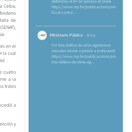
detenidas el fin de semana en Danlí
a Ceiba,
https://www.mp.hn/publicaciones/requerimien
fiscal-contra-...
nisterio
taría de
 (SENAF),
ar.
Ministerio Público
19 Ene
Por tres delitos de otras agresiones
tes en el
sexuales envían a prisión a exdiputado
n la cual
https://www.mp.hn/publicaciones/por-
ad.
tres-delitos-de-otras-ag...
e cuatro
rme a la
s tratos
rocedió a
vención y