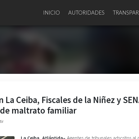
INICIO
AUTORIDADES
TRANSPAR
 La Ceiba, Fiscales de la Niñez y SE
 de maltrato familiar
ir
La Ceiba, Atlántida–
Agentes de tribunales adscritos aLa