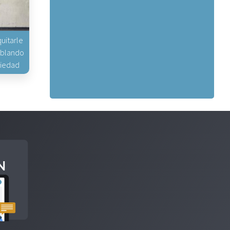
uitarle
hablando
piedad