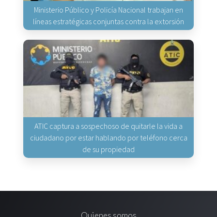
Ministerio Público y Policía Nacional trabajan en
líneas estratégicas conjuntas contra la extorsión
ATIC captura a sospechoso de quitarle la vida a
ciudadano por estar hablando por teléfono cerca
de su propiedad
Quienes somos