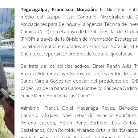
Tegucigalpa, Francisco Morazán.
El Ministerio Púb
medio del Equipo Fiscal Contra el Microtráfico de 
Asociaciones para Delinquir y la Agencia Técnica de Inve
Criminal (ATIC) con el apoyo de la Policía Militar del Orde
(PMOP) a través de la División de Información Estratégica,
18 allanamientos ejecutados en Francisco Morazán, El P
Choluteca, reportan 17 órdenes de captura ejecutadas.
Se trata de los policías activos, Elmer Renán Ávila Tr
Rozmin Adermi Zelaya Godoy, del ex inspector de poli
Carlos Varela Godoy (ex edecán del presidente del CN)
cabecillas de la banda Carlos Humberto Sauceda Andino 
Eurico Merlo Moncada alias “Chori”.
Asimismo, Francis Odiel Madariaga Reyes, Benedic
Carrasco Vásquez, Noé Sebastián Palacios Rodríguez
Moreno Euceda, Melvin Rene Bertrand, Luis Carlos
Castellanos, Olvin Ronoldy Alvarado Ortiz, alias “Kakaroto
Herlinda Fúnez Cáceres, Edgardo Zambrano Salgado, 