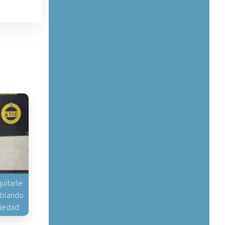
uitarle
hablando
piedad