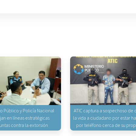
io Público y Policía Nacional
ATIC captura a sospechoso de q
jan en líneas estratégicas
la vida a ciudadano por estar 
untas contra la extorsión
por teléfono cerca de su pro