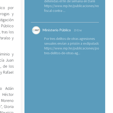
detenidas el fin de semana en Danlí
https://www.mp.hn/publicaciones/requerimien
lico por
fiscal-contra-...
Drogas y
stigación
n Público
Ministerio Público
19 Ene
 tras los
araíso y
Por tres delitos de otras agresiones
sexuales envían a prisión a exdiputado
https://www.mp.hn/publicaciones/por-
tres-delitos-de-otras-ag...
iminio y
cía Juan
, de los
y Rafael
to Adán
, Héctor
 Moreno
”, Gloria
Mauricio