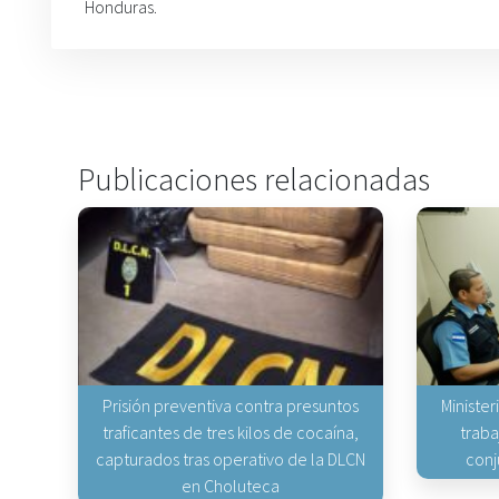
Honduras.
Publicaciones relacionadas
Prisión preventiva contra presuntos
Minister
traficantes de tres kilos de cocaína,
traba
capturados tras operativo de la DLCN
conj
en Choluteca