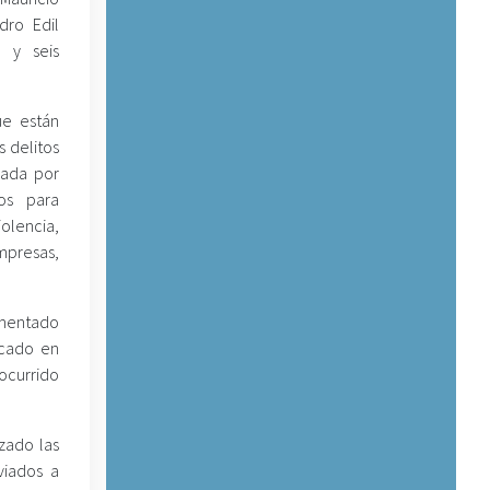
dro Edil
) y seis
ue están
s delitos
zada por
os para
iolencia,
empresas,
cumentado
icado en
 ocurrido
zado las
viados a