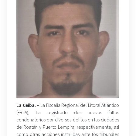
La Ceiba.
– La Fiscalía Regional del Litoral Atlántico
(FRLA), ha registrado dos nuevos fallos
condenatorios por diversos delitos en las ciudades
de Roatán y Puerto Lempira, respectivamente, así
como otras acciones instruidas ante los tribunales