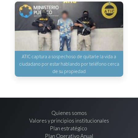
ATIC captura a sospechoso de quitarle la vida a
ciudadano por estar hablando por teléfono cerca
de su propiedad
Quienes somos
Valores y principios institucionales
Plan estratégico
Plan Operativo Anual