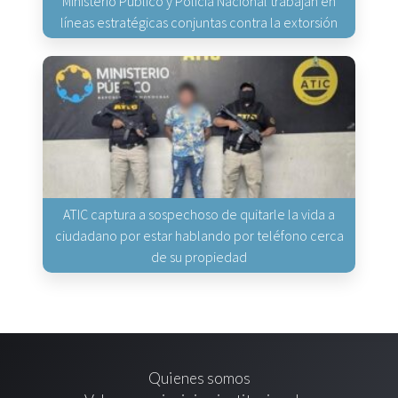
Ministerio Público y Policía Nacional trabajan en
líneas estratégicas conjuntas contra la extorsión
ATIC captura a sospechoso de quitarle la vida a
ciudadano por estar hablando por teléfono cerca
de su propiedad
Quienes somos