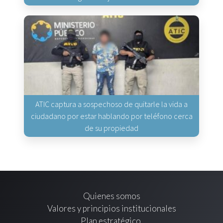
ATIC captura a sospechoso de quitarle la vida a
ciudadano por estar hablando por teléfono cerca
de su propiedad
Quienes somos
Valores y principios institucionales
Plan estratégico