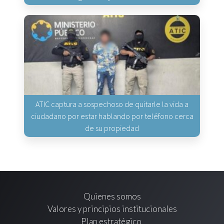
ATIC captura a sospechoso de quitarle la vida a
ciudadano por estar hablando por teléfono cerca
de su propiedad
Quienes somos
Valores y principios institucionales
Plan estratégico