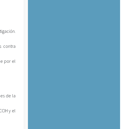
igación.
s contra
ue por el
les de la
CIH y el