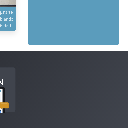
uitarle
hablando
piedad