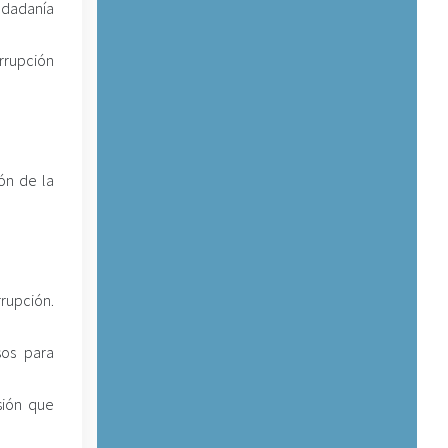
udadanía
rrupción
ón de la
rupción.
sos para
sión que