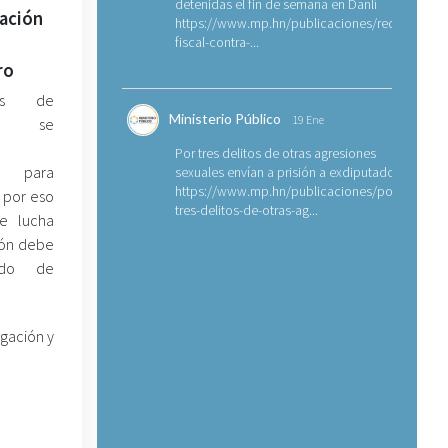
detenidas el fin de semana en Danlí
zación
https://www.mp.hn/publicaciones/requerimien
fiscal-contra-...
ro
des de
Ministerio Público
19 Ene
n se
Por tres delitos de otras agresiones
 para
sexuales envían a prisión a exdiputado
https://www.mp.hn/publicaciones/por-
, por eso
tres-delitos-de-otras-ag...
e lucha
ión debe
ado de
igación y