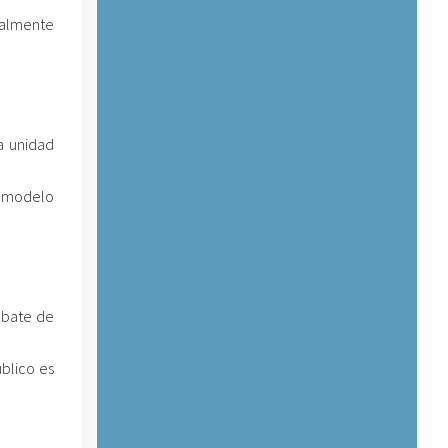
ialmente
a unidad
n modelo
mbate de
úblico es