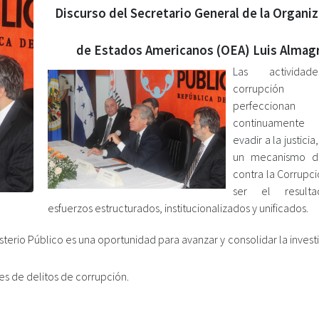
Discurso del Secretario General de la Organi
de Estados Americanos (OEA) Luis Almag
Las activida
corrupció
perfeccionan
continu
amente
evadir a la justicia
un mecanismo d
contra la Corrupc
ser el result
esfuerzos estructurados, institucionalizados y unificados.
erio Público es una oportunidad para avanzar y consolidar la invest
s de delitos de corrupción.