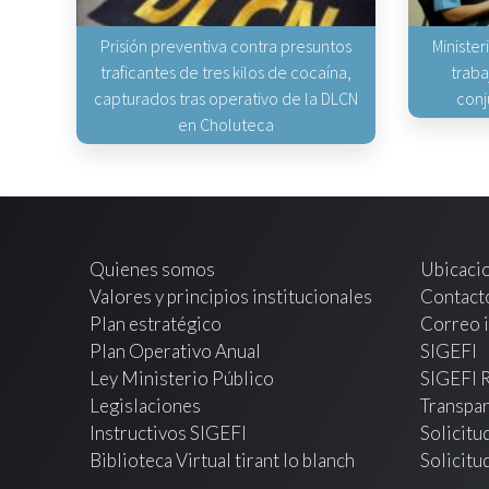
Prisión preventiva contra presuntos
Minister
traficantes de tres kilos de cocaína,
traba
capturados tras operativo de la DLCN
conj
en Choluteca
Quienes somos
Ubicaci
Valores y principios institucionales
Contact
Plan estratégico
Correo i
Plan Operativo Anual
SIGEFI
Ley Ministerio Público
SIGEFI 
Legislaciones
Transpar
Instructivos SIGEFI
Solicitu
Biblioteca Virtual tirant lo blanch
Solicitu