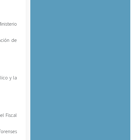
nisterio
ación de
ico y la
l Fiscal
forenses