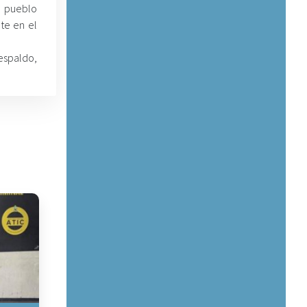
l pueblo
te en el
espaldo,