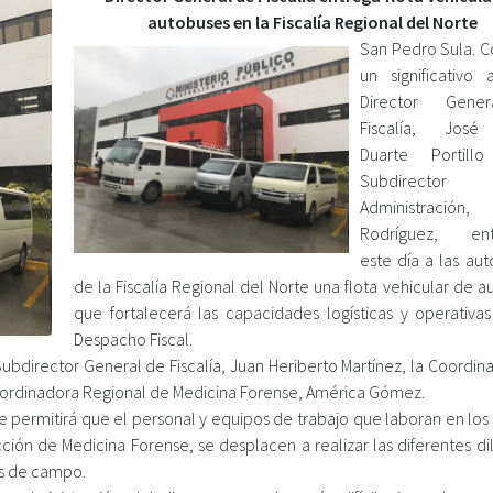
autobuses en la Fiscalía Regional del Norte
San Pedro Sula. Co
un significativo 
Director Gene
Fiscalía, José
Duarte Portil
Subdirect
Administración,
Rodríguez, ent
este día a las aut
de la Fiscalía Regional del Norte una flota vehicular de 
que fortalecerá las capacidades logísticas y operativa
Despacho Fiscal.
ubdirector General de Fiscalía, Juan Heriberto Martínez, la Coordin
a Coordinadora Regional de Medicina Forense, América Gómez.
 permitirá que el personal y equipos de trabajo que laboran en los 
ión de Medicina Forense, se desplacen a realizar las diferentes dil
es de campo.