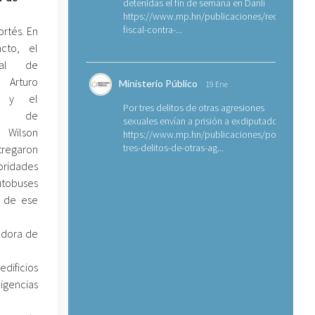
detenidas el fin de semana en Danlí
https://www.mp.hn/publicaciones/requerimien
fiscal-contra-...
rtés. En
acto, el
ral de
 Arturo
Ministerio Público
19 Ene
lo y el
Por tres delitos de otras agresiones
or de
sexuales envían a prisión a exdiputado
 Wilson
https://www.mp.hn/publicaciones/por-
tres-delitos-de-otras-ag...
regaron
oridades
autobuses
s de ese
adora de
edificios
igencias