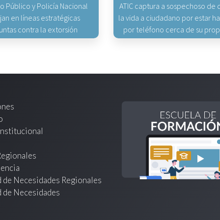
io Público y Policía Nacional
ATIC captura a sospechoso de q
jan en líneas estratégicas
la vida a ciudadano por estar 
untas contra la extorsión
por teléfono cerca de su pro
ones
o
nstitucional
Regionales
encia
d de Necesidades Regionales
d de Necesidades