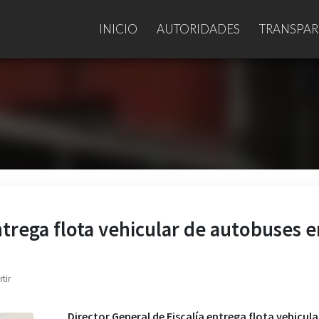
INICIO
AUTORIDADES
TRANSPAR
ntrega flota vehicular de autobuses e
tir
Director General de Fiscalía entrega flota vehicula