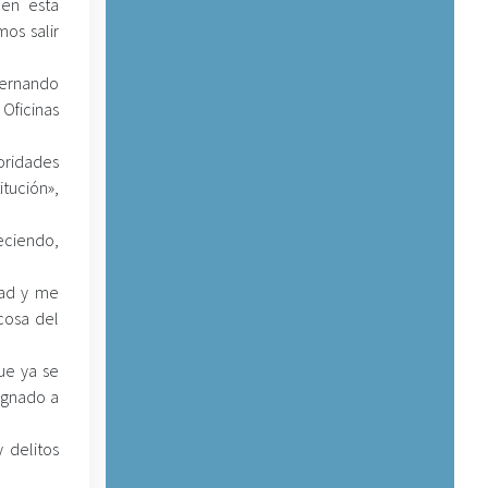
 en esta
os salir
Fernando
Oficinas
oridades
tución»,
eciendo,
dad y me
cosa del
ue ya se
signado a
 delitos