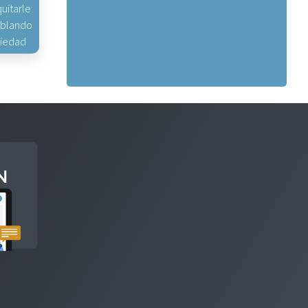
uitarle
hablando
piedad