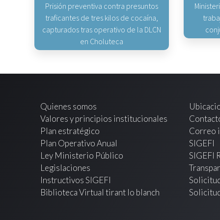
Prisión preventiva contra presuntos
Minister
traficantes de tres kilos de cocaína,
traba
capturados tras operativo de la DLCN
conj
en Choluteca
Quienes somos
Ubicaci
Valores y principios institucionales
Contact
Plan estratégico
Correo i
Plan Operativo Anual
SIGEFI
Ley Ministerio Público
SIGEFI 
Legislaciones
Transpar
Instructivos SIGEFI
Solicitu
Biblioteca Virtual tirant lo blanch
Solicitu