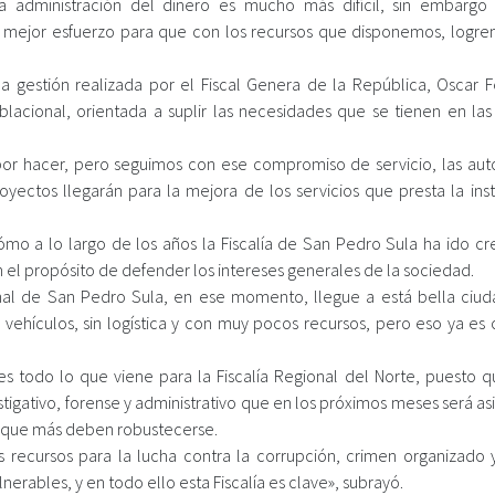
ta administración del dinero es mucho más difícil, sin embargo
mejor esfuerzo para que con los recursos que disponemos, logrem
na gestión realizada por el Fiscal Genera de la República, Oscar 
lacional, orientada a suplir las necesidades que se tienen en las 
 hacer, pero seguimos con ese compromiso de servicio, las aut
ctos llegarán para la mejora de los servicios que presta la insti
cómo a lo largo de los años la Fiscalía de San Pedro Sula ha ido cr
el propósito de defender los intereses generales de la sociedad.
onal de San Pedro Sula, en ese momento, llegue a está bella ciu
 vehículos, sin logística y con muy pocos recursos, pero eso ya es 
s todo lo que viene para la Fiscalía Regional del Norte, puesto q
estigativo, forense y administrativo que en los próximos meses será a
as que más deben robustecerse.
recursos para la lucha contra la corrupción, crimen organizado y
erables, y en todo ello esta Fiscalía es clave», subrayó.