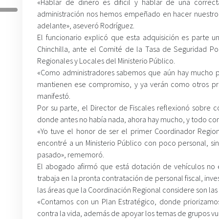
«Hablar de dinero es difícil y hablar de una correc
administración nos hemos empeñado en hacer nuestro 
adelante», aseveró Rodríguez.
El funcionario explicó que esta adquisición es parte u
Chinchilla, ante el Comité de la Tasa de Seguridad Pob
Regionales y Locales del Ministerio Público.
«Como administradores sabemos que aún hay mucho por
mantienen ese compromiso, y ya verán como otros proye
manifestó.
Por su parte, el Director de Fiscales reflexionó sobre 
donde antes no había nada, ahora hay mucho, y todo con 
«Yo tuve el honor de ser el primer Coordinador Regi
encontré a un Ministerio Público con poco personal, sin
pasado», rememoró.
El abogado afirmó que está dotación de vehículos no e
trabaja en la pronta contratación de personal fiscal, inv
las áreas que la Coordinación Regional considere son l
«Contamos con un Plan Estratégico, donde priorizamos 
contra la vida, además de apoyar los temas de grupos vuln