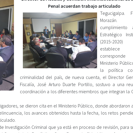
Penal acuerdan trabajo articulado
Tegucigalpa. F
Morazán
cumplimiento 
Estratégico Inst
(2015-2020
establec
correspon
Ministerio Públic
la política co
criminalidad del país, de nueva cuenta, el Director Ge
Fiscalía, José Arturo Duarte Portillo, sostuvo a una re
coordinación a los diferentes miembros que integran la 
stigadores, se dieron cita en el Ministerio Público, donde abordaron
lincuencia, los avances obtenidos hasta la fecha, los retos pendi
ticulado.
e Investigación Criminal que ya está en proceso de revisión, para s