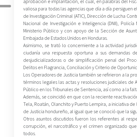
aprobación e implantación, el cual, en palabras del Fis
valiosa para todas las agencias que día a día persiguen 
de Investigación Criminal (ATIC), Dirección de Lucha Contr
Nacional de Investigación e Inteligencia (DNII), Policí
Ministerio Público y con apoyo de la Sección de Asunto
Embajada de Estados Unidos en Honduras.
Asimismo, se trató lo concerniente a la actividad juris
ciudanía una respuesta oportuna a sus demandas de 
desjudicializadoras o de simplificación penal del Pr
Delitos en Flagrancia, Conciliación y Criterio de Oportun
Los Operadores de Justicia también se refirieron a la pr
términos legales las actas y resoluciones judiciales de A
Público en los Tribunales de Sentencia, así como a la falt
Además, se coincidió en que con la reciente reactivació
Tela, Roatán, Olanchito y Puerto Lempira, a iniciativa de 
de Justicia hondureño, al igual que se conoció que la si
Otros asuntos discutidos fueron los referentes al res
corrupción, el narcotráfico y el crimen organizado qu
todos.