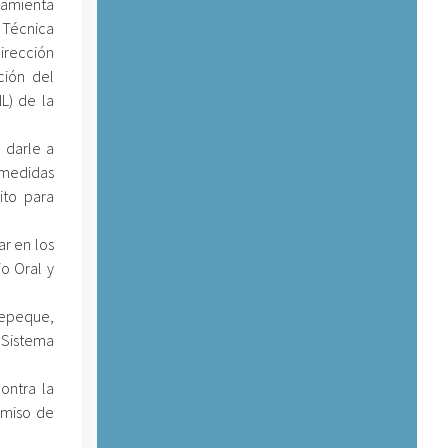
rramienta
a Técnica
Dirección
cción del
L) de la
e darle a
 medidas
ito para
ar en los
io Oral y
tepeque,
l Sistema
ontra la
omiso de