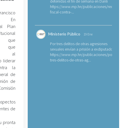
detenidas el fin de semana en Danlí
https://www.mp.hn/publicaciones/requerimien
fiscal-contra-...
rancisco
. En
al Plan
itucional
Ministerio Público
19 Ene
) que
Por tres delitos de otras agresiones
e que
sexuales envían a prisión a exdiputado
de al
https://www.mp.hn/publicaciones/por-
tres-delitos-de-otras-ag...
o liderar
ntra la
neral de
unión de
Comisión
 aspectos
entes de
u pronta