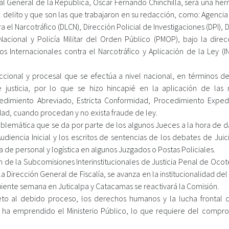
cal General de la República, Oscar Fernando Chinchilla, será una he
el delito y que son las que trabajaron en su redacción, como: Agenci
a el Narcotráfico (DLCN), Dirección Policial de Investigaciones (DPI), 
a Nacional y Policía Militar del Orden Público (PMOP), bajo la dire
s Internacionales contra el Narcotráfico y Aplicación de la Ley (IN
diccional y procesal que se efectúa a nivel nacional, en términos d
justicia, por lo que se hizo hincapié en la aplicación de las
ocedimiento Abreviado, Estricta Conformidad, Procedimiento Exped
idad, cuando procedan y no exista fraude de ley.
oblemática que se da por parte de los algunos Jueces a la hora de d
udiencia Inicial y los escritos de sentencias de los debates de Juic
a de personal y logística en algunos Juzgados o Postas Policiales.
n de la Subcomisiones Interinstitucionales de Justicia Penal de Oco
la Dirección General de Fiscalía, se avanza en la institucionalidad de
guiente semana en Juticalpa y Catacamas se reactivará la Comisión.
peto al debido proceso, los derechos humanos y la lucha frontal c
e ha emprendido el Ministerio Público, lo que requiere del compr