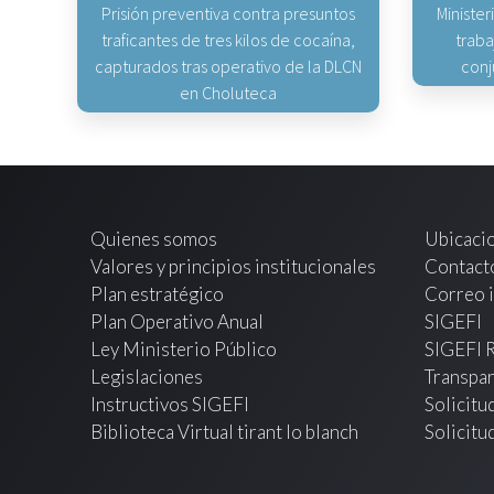
Prisión preventiva contra presuntos
Minister
traficantes de tres kilos de cocaína,
traba
capturados tras operativo de la DLCN
conj
en Choluteca
Quienes somos
Ubicaci
Valores y principios institucionales
Contact
Plan estratégico
Correo i
Plan Operativo Anual
SIGEFI
Ley Ministerio Público
SIGEFI 
Legislaciones
Transpar
Instructivos SIGEFI
Solicitu
Biblioteca Virtual tirant lo blanch
Solicitu