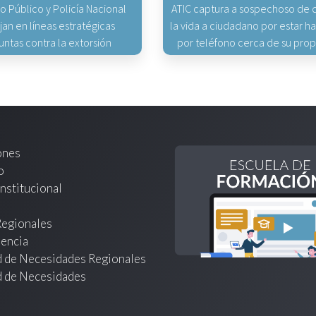
io Público y Policía Nacional
ATIC captura a sospechoso de q
jan en líneas estratégicas
la vida a ciudadano por estar 
untas contra la extorsión
por teléfono cerca de su pro
ones
o
nstitucional
Regionales
encia
d de Necesidades Regionales
d de Necesidades