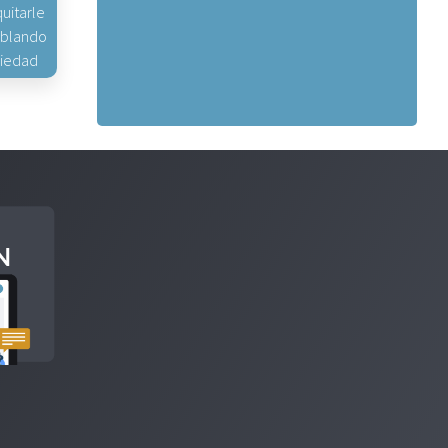
uitarle
hablando
piedad