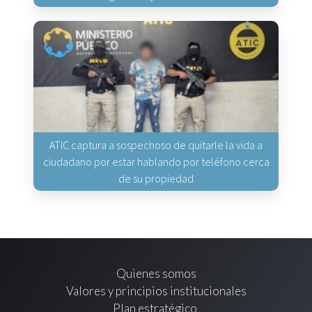
ATIC captura a sospechoso de quitarle la vida a
ciudadano por estar hablando por teléfono cerca
de su propiedad
Quienes somos
Valores y principios institucionales
Plan estratégico