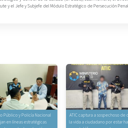
ute y el Jefe y Subjefe del Módulo Estratégico de Persecución Penal
io Público y Policía Nacional
ATIC captura a sospechoso de q
jan en líneas estratégicas
la vida a ciudadano por estar 