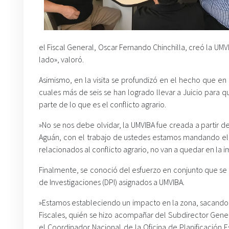
el Fiscal General, Oscar Fernando Chinchilla, creó la UM
lado», valoró.
‪Asimismo, en la visita se profundizó en el hecho que e
cuales más de seis se han logrado llevar a Juicio para 
parte de lo que es el conflicto agrario. ‬
‪»No se nos debe olvidar, la UMVIBA fue creada a partir 
Aguán, con el trabajo de ustedes estamos mandando el m
relacionados al conflicto agrario, no van a quedar en la
‪Finalmente, se conoció del esfuerzo en conjunto que se r
de Investigaciones (DPI) asignados a UMVIBA.
‪»Estamos estableciendo un impacto en la zona, sacando a
Fiscales, quién se hizo acompañar del Subdirector Genera
el Coordinador Nacional de la Oficina de Planificación 