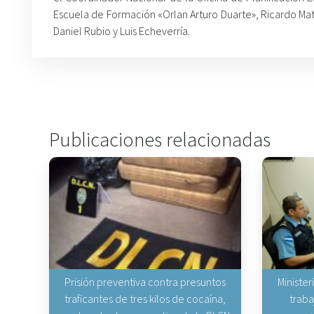
Escuela de Formación «Orlan Arturo Duarte», Ricardo Mat
Daniel Rubio y Luis Echeverría.
Publicaciones relacionadas
Prisión preventiva contra presuntos
Minister
traficantes de tres kilos de cocaína,
traba