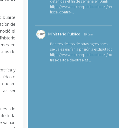
detenidas el fin de semana en Danlí
https://www.mp.hn/publicaciones/requerimien
fiscal-contra-...
ro Duarte
gación de
noció el
Ministerio Público
19 Ene
nisterio
Por tres delitos de otras agresiones
menes en
sexuales envían a prisión a exdiputado
sinos de
https://www.mp.hn/publicaciones/por-
tres-delitos-de-otras-ag...
tífica y
Unidos e
os que en
tras ser
iones de
otejó la
ue ya han