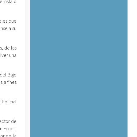
 instaló
lo es que
ense a su
s, de las
olver una
 del Bajo
 a fines
 Policial
rector de
in Funes,
tor de la