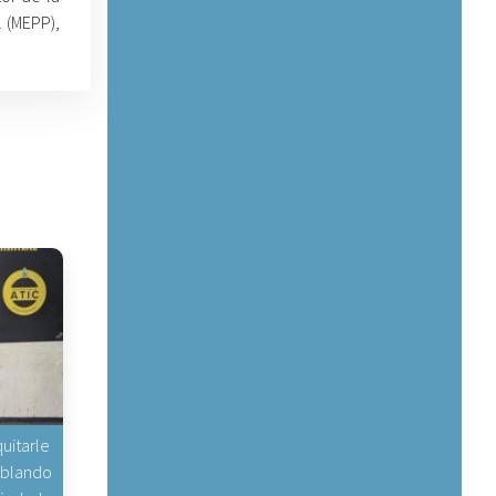
 (MEPP),
uitarle
hablando