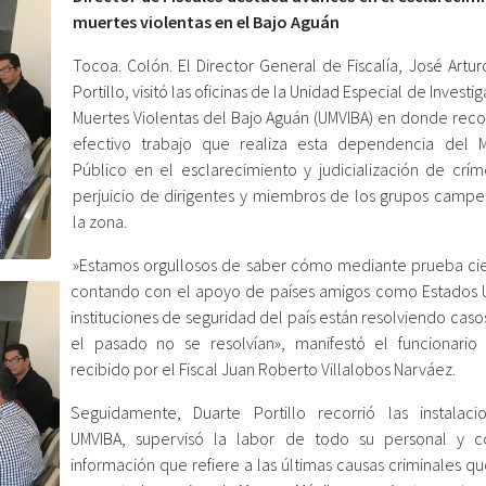
muertes violentas en el Bajo Aguán ‬
‪Tocoa. Colón. El Director General de Fiscalía, José Artu
Portillo, visitó las oficinas de la Unidad Especial de Investi
Muertes Violentas del Bajo Aguán (UMVIBA) en donde reco
efectivo trabajo que realiza esta dependencia del Mi
Público en el esclarecimiento y judicialización de crí
perjuicio de dirigentes y miembros de los grupos campe
la zona.‬
‪»Estamos orgullosos de saber cómo mediante prueba cien
contando con el apoyo de países amigos como Estados 
instituciones de seguridad del país están resolviendo cas
el pasado no se resolvían», manifestó el funcionario 
recibido por el Fiscal Juan Roberto Villalobos Narváez.‬
‪Seguidamente, Duarte Portillo recorrió las instalac
UMVIBA, supervisó la labor de todo su personal y c
información que refiere a las últimas causas criminales q