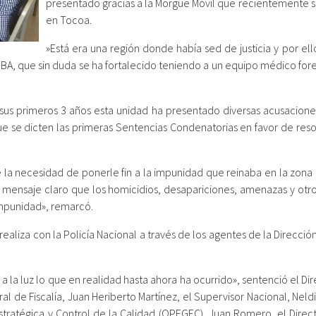
presentado gracias a la Morgue Móvil que recientemente se
en Tocoa.
‪»Está era una región donde había sed de justicia y por el
VIBA, que sin duda se ha fortalecido teniendo a un equipo médico for
n sus primeros 3 años esta unidad ha presentado diversas acusacione
que se dicten las primeras Sentencias Condenatorias en favor de res
de la necesidad de ponerle fin a la impunidad que reinaba en la zona
ensaje claro que los homicidios, desapariciones, amenazas y otros
 impunidad», remarcó.
ealiza con la Policía Nacional a través de los agentes de la Dirección
 la luz lo que en realidad hasta ahora ha ocurrido», sentenció el Di
l de Fiscalía, Juan Heriberto Martínez, el Supervisor Nacional, Neld
Estratégica y Control de la Calidad (OPEGEC), Juan Romero, el Direc