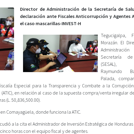
Director de Administración de la Secretaría de Sal
declaración ante Fiscales Anticorrupción y Agentes 
el caso mascarillas-INVEST-H
Tegucigalpa, F
Morazán. El Dir
Administració
Secretaría d
(SESAL), 
Raymundo Bar
Palada, compa
Fiscalía Especial para la Transparencia y Combate a la Corrupción
 (ATIC), en relación al caso de la supuesta compra/venta irregular d
as (L. 50,836,500.00).
co en Comayagüela, donde funciona la ATIC.
dió a la cita el Administrador de Inversión Estratégica de Honduras
inco horas con el equipo fiscal y de agentes.