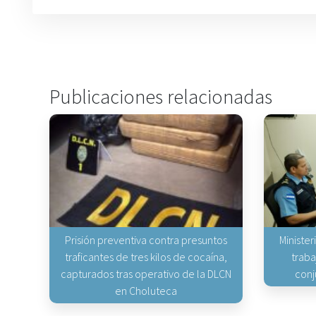
Publicaciones relacionadas
Prisión preventiva contra presuntos
Minister
traficantes de tres kilos de cocaína,
traba
capturados tras operativo de la DLCN
conj
en Choluteca