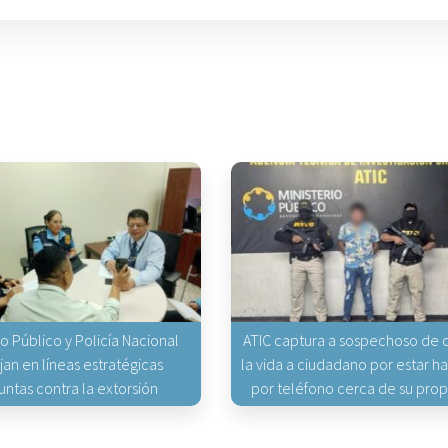
io Público y Policía Nacional
ATIC captura a sospechoso de q
jan en líneas estratégicas
la vida a ciudadano por estar 
untas contra la extorsión
por teléfono cerca de su pro