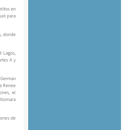
litos en
guió para
n, donde
é Lagos,
rtes 4 y
, German
via Renee
ones, el
 Xiomara
iones de