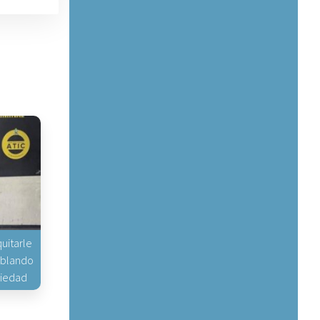
uitarle
hablando
piedad