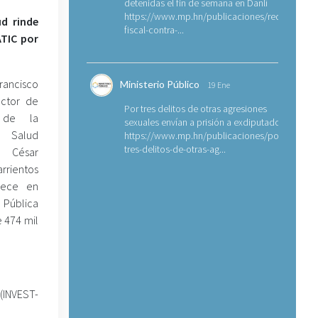
detenidas el fin de semana en Danlí
https://www.mp.hn/publicaciones/requerimien
ud rinde
fiscal-contra-...
ATIC por
rancisco
Ministerio Público
19 Ene
ector de
Por tres delitos de otras agresiones
n de la
sexuales envían a prisión a exdiputado
e Salud
https://www.mp.hn/publicaciones/por-
tres-delitos-de-otras-ag...
César
rientos
rece en
 Pública
e 474 mil
 (INVEST-