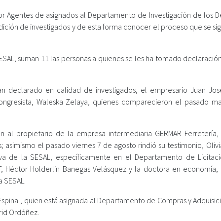
r Agentes de asignados al Departamento de Investigación de los De
ndición de investigados y de esta forma conocer el proceso que se si
 SESAL, suman 11 las personas a quienes se les ha tomado declaració
an declarado en calidad de investigados, el empresario Juan Jos
ongresista, Waleska Zelaya, quienes comparecieron el pasado ma
ón al propietario de la empresa intermediaria GERMAR Ferretería
os; asimismo el pasado viernes 7 de agosto rindió su testimonio, Oli
tiva de la SESAL, específicamente en el Departamento de Licitaci
T, Héctor Holderlin Banegas Velásquez y la doctora en economía,
a SESAL.
 Espinal, quien está asignada al Departamento de Compras y Adquisic
grid Ordóñez.