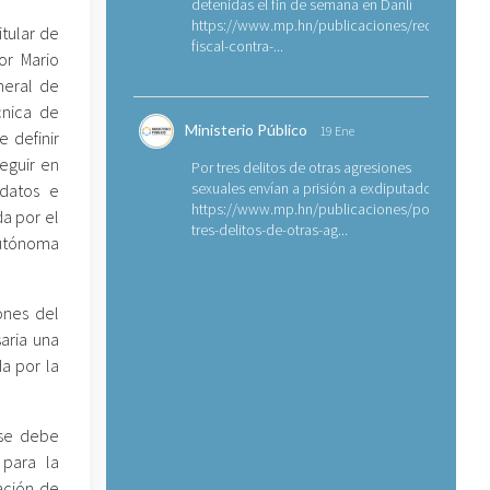
detenidas el fin de semana en Danlí
https://www.mp.hn/publicaciones/requerimien
itular de
fiscal-contra-...
or Mario
neral de
cnica de
Ministerio Público
19 Ene
e definir
eguir en
Por tres delitos de otras agresiones
sexuales envían a prisión a exdiputado
 datos e
https://www.mp.hn/publicaciones/por-
a por el
tres-delitos-de-otras-ag...
Autónoma
ones del
aria una
a por la
 se debe
 para la
ación de