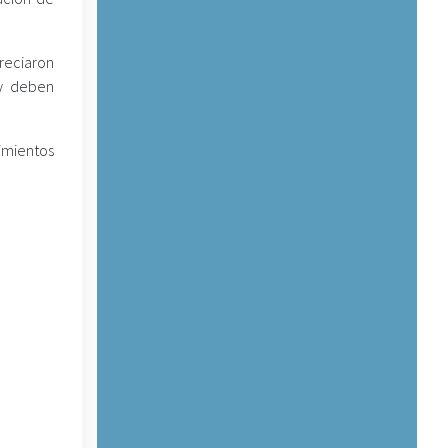
reciaron
 y deben
imientos