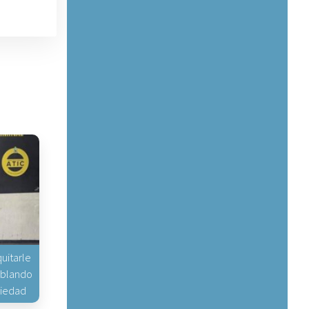
uitarle
hablando
piedad