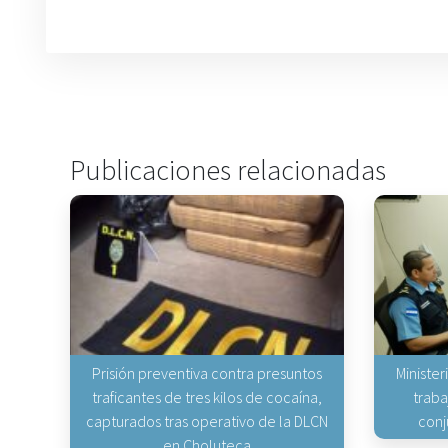
Publicaciones relacionadas
Prisión preventiva contra presuntos
Minister
traficantes de tres kilos de cocaína,
traba
capturados tras operativo de la DLCN
conj
en Choluteca