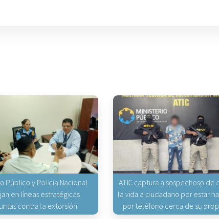
io Público y Policía Nacional
ATIC captura a sospechoso de q
jan en líneas estratégicas
la vida a ciudadano por estar 
untas contra la extorsión
por teléfono cerca de su pro