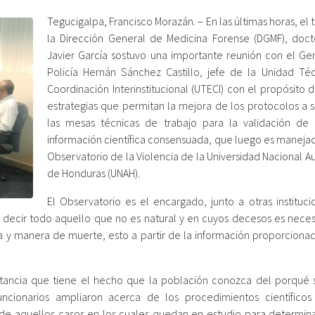
Tegucigalpa, Francisco Morazán. – En las últimas horas, el t
la Dirección General de Medicina Forense (DGMF), doct
Javier García sostuvo una importante reunión con el Ge
Policía Hernán Sánchez Castillo, jefe de la Unidad Té
Coordinación Interinstitucional (UTECI) con el propósito d
estrategias que permitan la mejora de los protocolos a s
las mesas técnicas de trabajo para la validación de
información científica consensuada, que luego es manejad
Observatorio de la Violencia de la Universidad Nacional 
de Honduras (UNAH).
El Observatorio es el encargado, junto a otras instituci
es decir todo aquello que no es natural y en cuyos decesos es neces
a y manera de muerte, esto a partir de la información proporcionad
portancia que tiene el hecho que la población conozca del porqué
ncionarios ampliaron acerca de los procedimientos científicos
de aquellos casos en los cuales quedan en estudio para determin