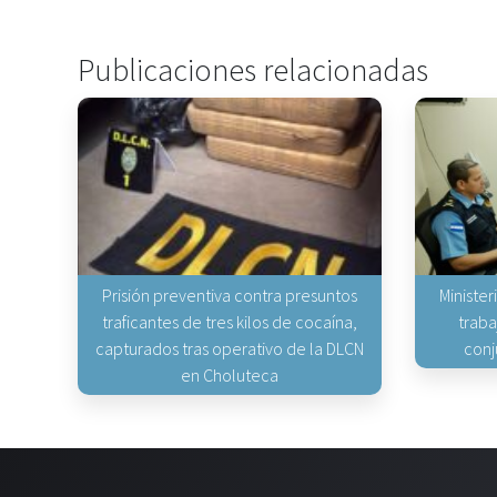
Publicaciones relacionadas
Prisión preventiva contra presuntos
Minister
traficantes de tres kilos de cocaína,
traba
capturados tras operativo de la DLCN
conj
en Choluteca