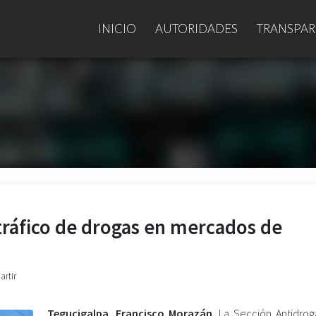
INICIO
AUTORIDADES
TRANSPAR
 tráfico de drogas en mercados de
artir
Tegucigalpa. Francisco Morazán.
La Sección Antidrog