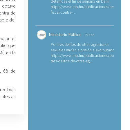
detenidas el fin de semana en Danlí
) obtuvo
https://www.mp.hn/publicaciones/requerimien
fiscal-contra-...
ontra de
able del
Ministerio Público
19 Ene
actor el
Por tres delitos de otras agresiones
ilio que
sexuales envían a prisión a exdiputado
CN) en la
https://www.mp.hn/publicaciones/por-
tres-delitos-de-otras-ag...
k, 68 de
recibida
entes en