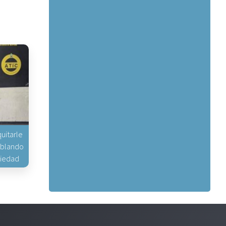
uitarle
hablando
piedad