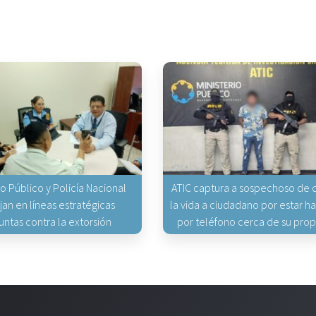
io Público y Policía Nacional
ATIC captura a sospechoso de q
jan en líneas estratégicas
la vida a ciudadano por estar 
untas contra la extorsión
por teléfono cerca de su pro