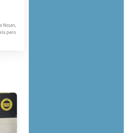
 Nissan,
ela pero