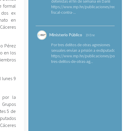
detenidas el fin de semana en Danlí
e formal
https://www.mp.hn/publicaciones/requerimien
fiscal-contra-...
 dos ex
inato en
 Cáceres
Ministerio Público
19 Ene
Por tres delitos de otras agresiones
do Pérez
sexuales envían a prisión a exdiputado
o en los
https://www.mp.hn/publicaciones/por-
miembros
tres-delitos-de-otras-ag...
l lunes 9
e por la
 Grupos
tes 5 de
mputados
 Cáceres