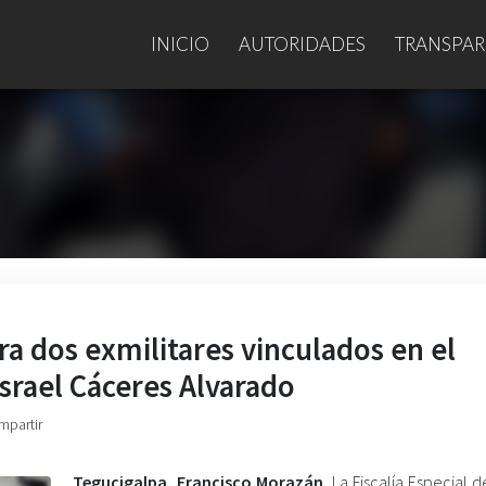
INICIO
AUTORIDADES
TRANSPAR
ra dos exmilitares vinculados en el
srael Cáceres Alvarado
mpartir
Tegucigalpa, Francisco Morazán.
La Fiscalía Especial d