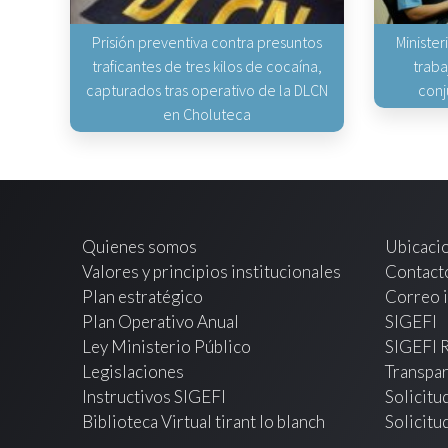
Prisión preventiva contra presuntos
Minister
traficantes de tres kilos de cocaína,
traba
capturados tras operativo de la DLCN
conj
en Choluteca
Quienes somos
Ubicaci
Valores y principios institucionales
Contact
Plan estratégico
Correo i
Plan Operativo Anual
SIGEFI
Ley Ministerio Público
SIGEFI 
Legislaciones
Transpar
Instructivos SIGEFI
Solicitu
Biblioteca Virtual tirant lo blanch
Solicitu