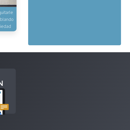
uitarle
hablando
piedad