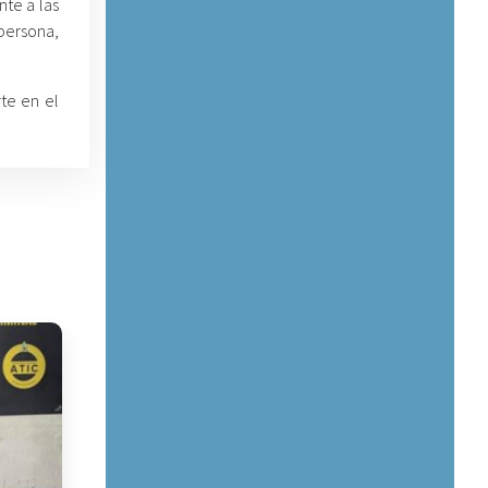
nte a las
persona,
te en el