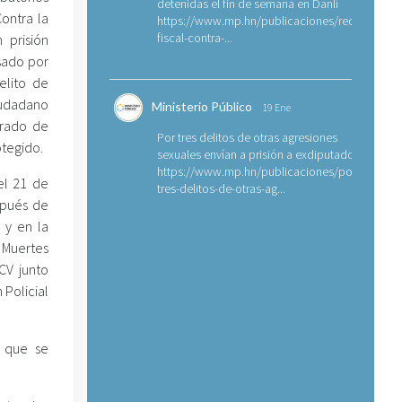
detenidas el fin de semana en Danlí
Contra la
https://www.mp.hn/publicaciones/requerimien
fiscal-contra-...
 prisión
usado por
elito de
iudadano
Ministerio Público
19 Ene
grado de
Por tres delitos de otras agresiones
otegido.
sexuales envían a prisión a exdiputado
https://www.mp.hn/publicaciones/por-
 el 21 de
tres-delitos-de-otras-ag...
spués de
 y en la
 Muertes
CV junto
 Policial
 que se