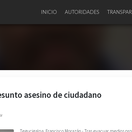
INICIO
AUTORIDADES
TRANSPAR
resunto asesino de ciudadano
ir
Tegucigalpa, Francisco Morazán.- Tras evacuar medios pro