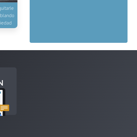
uitarle
hablando
piedad