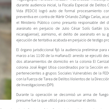
durante audiencia inicial, la Fiscalía Especial de Delitos 
Vida (FEDCV) logró auto de formal procesamiento con
preventiva en contra de Mártir Orlando Zúñiga Carías, ac
el Ministerio Público como presunto responsable del d
asesinato en perjuicio de Julio César Solís Gaitán (c
nicaragüense); asimismo, el delito de asesinato en su 
ejecución de tentativa acabada en perjuicio de testigo pr
El órgano jurisdiccional fijó la audiencia preliminar para
marzo a las 11:00 de la mañana.El arresto se ejecutó de
dos allanamientos de domicilio en la colonia El Carrizal
colonia José Ángel Ulloa coordinados por la Sección en
pertenecientes a grupos Sociales Vulnerables de la FED
con la Fuerza de Tarea de Delitos Violentos de la Dirección
de Investigaciones (DPI).
Durante la operación se decomisó un arma de fuego
presume fue la que utilizó para consumar el delito.