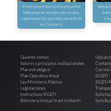
Prisión preventiva contra presuntos
Minister
traficantes de tres kilos de cocaína,
traba
capturados tras operativo de la DLCN
conj
en Choluteca
Quienes somos
Ubicaci
Valores y principios institucionales
Contact
Plan estratégico
Correo i
Plan Operativo Anual
SIGEFI
Ley Ministerio Público
SIGEFI 
Legislaciones
Transpar
Instructivos SIGEFI
Solicitu
Biblioteca Virtual tirant lo blanch
Solicitu