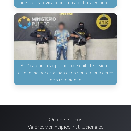
líneas estratégicas conjuntas contra la extorsión
ATIC captura a sospechoso de quitarle la vida a
ciudadano por estar hablando por teléfono cerca
de su propiedad
Quienes somos
Valores y principios institucionales