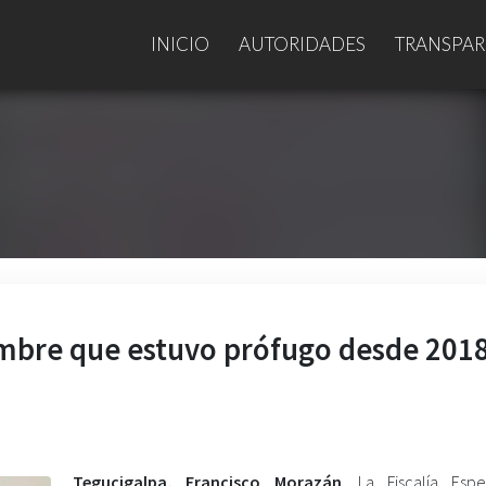
INICIO
AUTORIDADES
TRANSPAR
hombre que estuvo prófugo desde 201
Tegucigalpa, Francisco Morazán
. La Fiscalía Esp