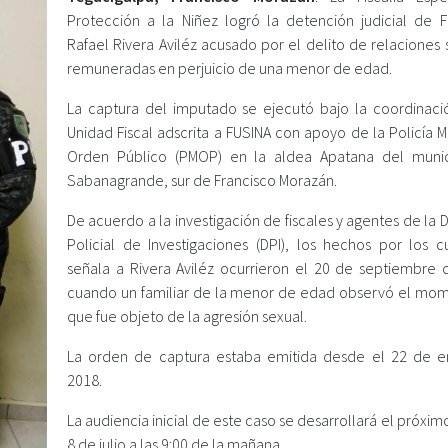
Protección a la Niñez logró la detención judicial de F
Rafael Rivera Aviléz acusado por el delito de relaciones
remuneradas en perjuicio de una menor de edad.
La captura del imputado se ejecutó bajo la coordinaci
Unidad Fiscal adscrita a FUSINA con apoyo de la Policía Mi
Orden Público (PMOP) en la aldea Apatana del muni
Sabanagrande, sur de Francisco Morazán.
De acuerdo a la investigación de fiscales y agentes de la 
Policial de Investigaciones (DPI), los hechos por los c
señala a Rivera Aviléz ocurrieron el 20 de septiembre 
cuando un familiar de la menor de edad observó el mo
que fue objeto de la agresión sexual.
La orden de captura estaba emitida desde el 22 de 
2018.
La audiencia inicial de este caso se desarrollará el próxim
8 de julio a las 9:00 de la mañana.