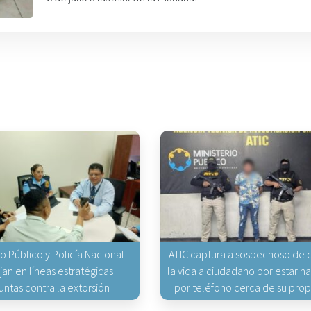
io Público y Policía Nacional
ATIC captura a sospechoso de q
jan en líneas estratégicas
la vida a ciudadano por estar 
untas contra la extorsión
por teléfono cerca de su pro