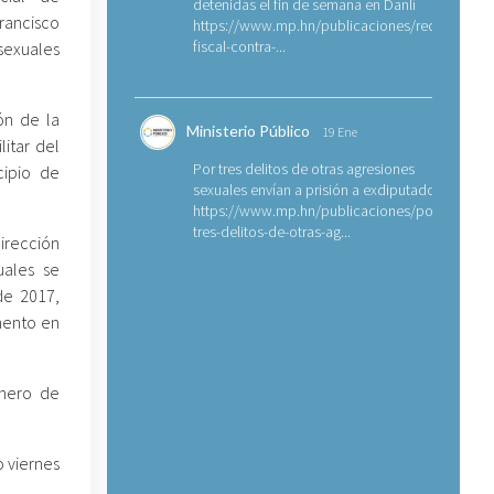
detenidas el fin de semana en Danlí
rancisco
https://www.mp.hn/publicaciones/requerimien
fiscal-contra-...
 sexuales
ón de la
Ministerio Público
19 Ene
litar del
Por tres delitos de otras agresiones
cipio de
sexuales envían a prisión a exdiputado
https://www.mp.hn/publicaciones/por-
tres-delitos-de-otras-ag...
Dirección
uales se
de 2017,
mento en
enero de
o viernes