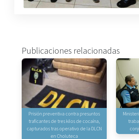
Publicaciones relacionadas
Prisión preventiva contra presuntos
Minister
traficantes de tres kilos de cocaína,
traba
capturados tras operativo de la DLCN
conj
en Choluteca