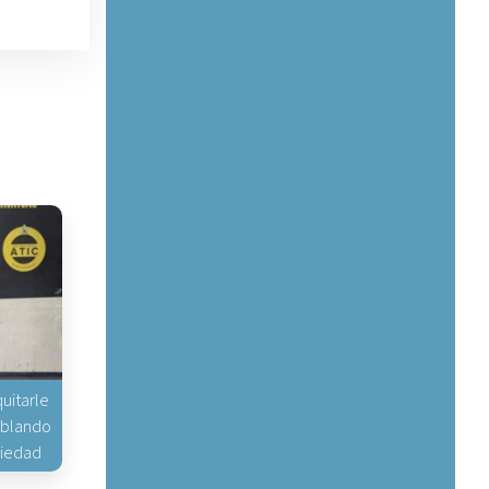
uitarle
hablando
piedad