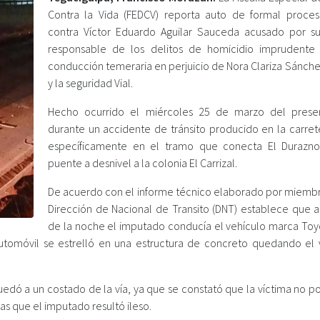
Contra la Vida (FEDCV) reporta auto de formal proce
contra Víctor Eduardo Aguilar Sauceda acusado por s
responsable de los delitos de homicidio imprudente
conducción temeraria en perjuicio de Nora Clariza Sánche
y la seguridad Vial.
Hecho ocurrido el miércoles 25 de marzo del prese
durante un accidente de tránsito producido en la carret
específicamente en el tramo que conecta El Durazn
puente a desnivel a la colonia El Carrizal.
De acuerdo con el informe técnico elaborado por miembr
Dirección de Nacional de Transito (DNT) establece que a 
de la noche el imputado conducía el vehículo marca Toyo
 automóvil se estrelló en una estructura de concreto quedando el 
uedó a un costado de la vía, ya que se constató que la víctima no p
s que el imputado resultó ileso.