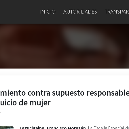
INICIO
AUTORIDADES
TRANSPAR
amiento contra supuesto responsabl
uicio de mujer
r
Tegucigalpa, Francisco Morazán.
La Fiscalía Especial d