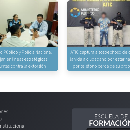
io Público y Policía Nacional
ATIC captura a sospechoso de q
jan en líneas estratégicas
la vida a ciudadano por estar 
untas contra la extorsión
por teléfono cerca de su pro
ones
o
nstitucional