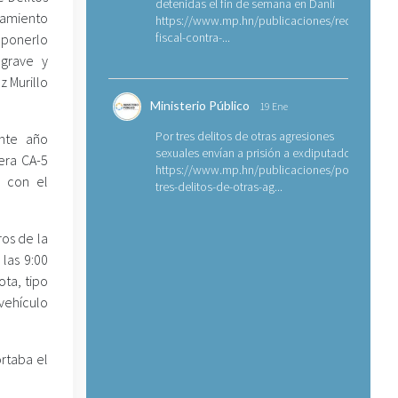
detenidas el fin de semana en Danlí
samiento
https://www.mp.hn/publicaciones/requerimien
fiscal-contra-...
uponerlo
 grave y
z Murillo
Ministerio Público
19 Ene
Por tres delitos de otras agresiones
nte año
sexuales envían a prisión a exdiputado
era CA-5
https://www.mp.hn/publicaciones/por-
o con el
tres-delitos-de-otras-ag...
os de la
las 9:00
ta, tipo
vehículo
ortaba el