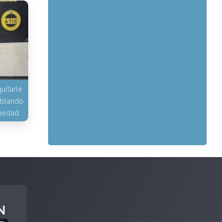
uitarle
hablando
piedad