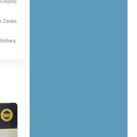
el mismo
e Zavala
 Bárbara,