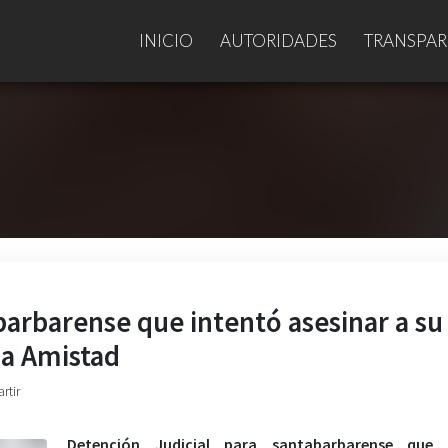
INICIO
AUTORIDADES
TRANSPAR
barbarense que intentó asesinar a su
la Amistad
rtir
Detención Judicial para santabarbarense que 