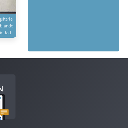
uitarle
hablando
piedad