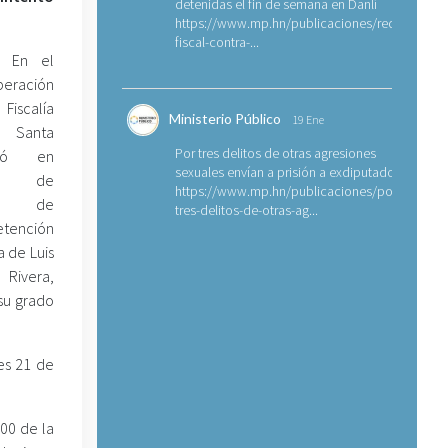
detenidas el fin de semana en Danlí
https://www.mp.hn/publicaciones/requerimien
fiscal-contra-...
- En el
eración
iscalía
Ministerio Público
19 Ene
 Santa
Por tres delitos de otras agresiones
gró en
sexuales envían a prisión a exdiputado
a de
https://www.mp.hn/publicaciones/por-
ón de
tres-delitos-de-otras-ag...
etención
a de Luis
 Rivera,
su grado
nes 21 de
:00 de la