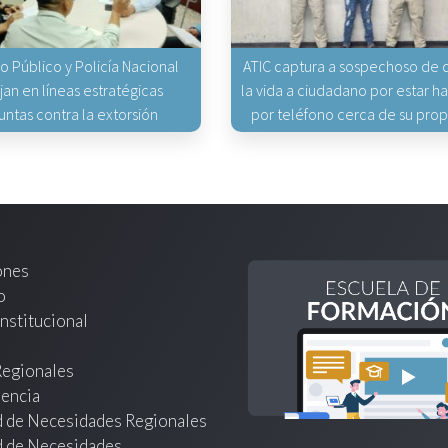
io Público y Policía Nacional
ATIC captura a sospechoso de q
jan en líneas estratégicas
la vida a ciudadano por estar 
untas contra la extorsión
por teléfono cerca de su pro
ones
o
nstitucional
Regionales
encia
d de Necesidades Regionales
d de Necesidades