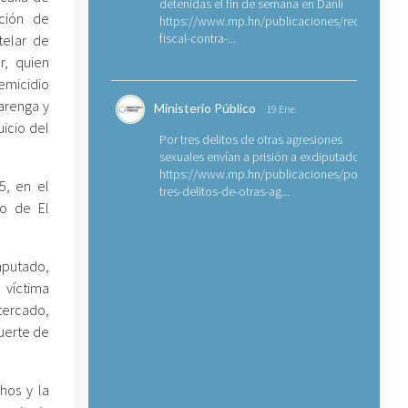
detenidas el fin de semana en Danlí
ación de
https://www.mp.hn/publicaciones/requerimien
fiscal-contra-...
telar de
r, quien
emicidio
arenga y
Ministerio Público
19 Ene
icio del
Por tres delitos de otras agresiones
sexuales envían a prisión a exdiputado
https://www.mp.hn/publicaciones/por-
5, en el
tres-delitos-de-otras-ag...
to de El
imputado,
 víctima
tercado,
uerte de
chos y la