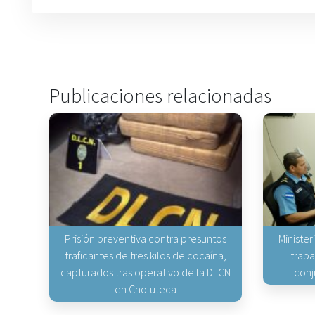
Publicaciones relacionadas
Prisión preventiva contra presuntos
Minister
traficantes de tres kilos de cocaína,
traba
capturados tras operativo de la DLCN
conj
en Choluteca