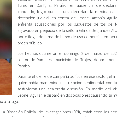
Turno en Danlí, El Paraíso, en audiencia de declar
imputado, logró que un juez decretara la medida cau
detención judicial en contra de Leonel Antonio Aguila
enfrenta acusaciones por los supuestos delitos de f
agravado en perjuicio de la señora Erlinda Degrandes Alv
porte ilegal de arma de fuego de uso comercial, en perju
orden público.
Los hechos ocurrieron el domingo 2 de marzo de 202
sector de Yamales, municipio de Trojes, departamen
Paraíso.
Durante el cierre de campaña política en ese sector; el 
quien había mantenido una relación sentimental con la
sostuvieron una acalorada discusión. En medio del al
Leonel Aguilar le disparó en dos ocasiones causando su m
 a la fuga.
e la Dirección Policial de Investigaciones (DPI), establecen los he