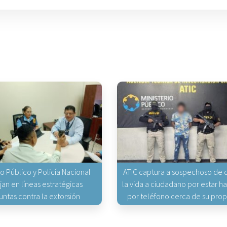
io Público y Policía Nacional
ATIC captura a sospechoso de q
jan en líneas estratégicas
la vida a ciudadano por estar 
untas contra la extorsión
por teléfono cerca de su pro