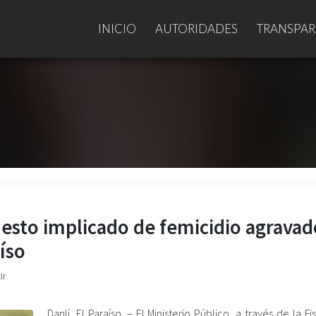
INICIO
AUTORIDADES
TRANSPAR
uesto implicado de femicidio agravad
aíso
ir
Danlí, El Paraíso. – El Ministerio Público, a través de la Fi