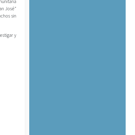
munitaria
San José”
uchos sin
estigar y