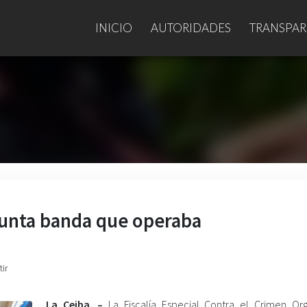
INICIO
AUTORIDADES
TRANSPAR
esunta banda que operaba
ir
La Ceiba. –
La Fiscalía Especial Contra el Crimen Or