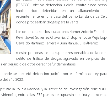
(FESCCO), obtuvo detención judicial contra cinco pers
habían sido detenidas en un allanamiento ef
recientemente en una casa del barrio La Isla de La Ceib
donde procesaban drogas para la venta.
Los detenidos son los ciudadanos Homer Antonio Estrada 
Kevin Jovel Gutiérrez Chavarría, Cristopher José Mejía Ló
Oswaldo Martínez Herrera y Juan Manuel Ellis Álvarez.
A estas personas, se les supone responsables de la comi
delito de tráfico de drogas agravado en perjuicio de 
uir en perjuicio de otros derechos fundamentales.
onde se decretó detención judicial por el término de ley para i
ro del año 2023.
cutar la Policía Nacional y la Dirección de Investigación Policial (DP
videncias, entre ellas, 372 puntas de supuesta cocaína y aproxim