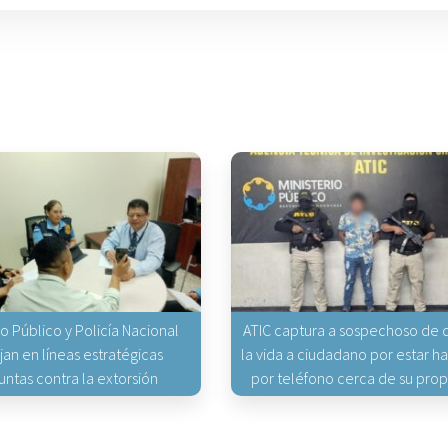
io Público y Policía Nacional
ATIC captura a sospechoso de q
jan en líneas estratégicas
la vida a ciudadano por estar 
untas contra la extorsión
por teléfono cerca de su pro