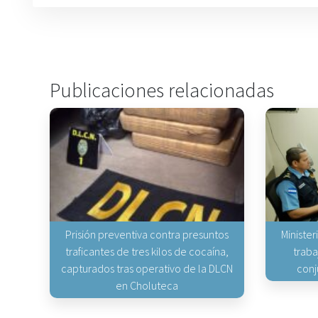
Publicaciones relacionadas
Prisión preventiva contra presuntos
Minister
traficantes de tres kilos de cocaína,
traba
capturados tras operativo de la DLCN
conj
en Choluteca