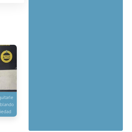
uitarle
hablando
piedad