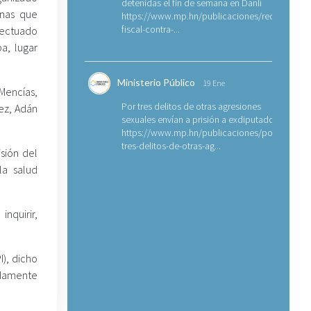
detenidas el fin de semana en Danlí
onas que
https://www.mp.hn/publicaciones/requerimien
fiscal-contra-...
ectuado
a, lugar
Ministerio Público
19 Ene
Mencías,
Por tres delitos de otras agresiones
pez, Adán
sexuales envían a prisión a exdiputado
https://www.mp.hn/publicaciones/por-
tres-delitos-de-otras-ag...
sión del
la salud
nquirir,
I), dicho
adamente