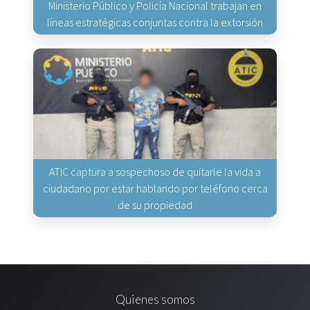
Ministerio Público y Policía Nacional trabajan en
líneas estratégicas conjuntas contra la extorsión
ATIC captura a sospechoso de quitarle la vida a
ciudadano por estar hablando por teléfono cerca
de su propiedad
Quienes somos