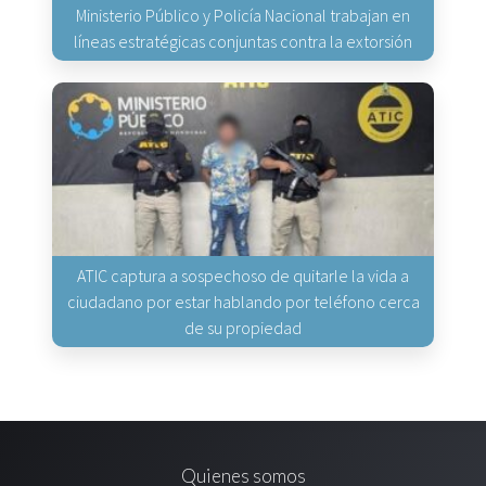
Ministerio Público y Policía Nacional trabajan en
líneas estratégicas conjuntas contra la extorsión
ATIC captura a sospechoso de quitarle la vida a
ciudadano por estar hablando por teléfono cerca
de su propiedad
Quienes somos