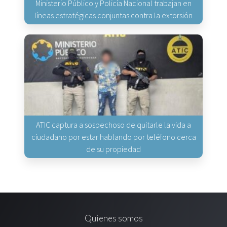
Ministerio Público y Policía Nacional trabajan en
líneas estratégicas conjuntas contra la extorsión
ATIC captura a sospechoso de quitarle la vida a
ciudadano por estar hablando por teléfono cerca
de su propiedad
Quienes somos