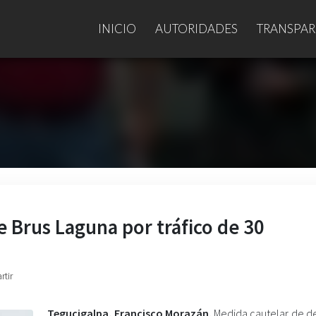
INICIO
AUTORIDADES
TRANSPAR
de Brus Laguna por tráfico de 30
rtir
Tegucigalpa, Francisco Morazán.
Medida cautelar de d