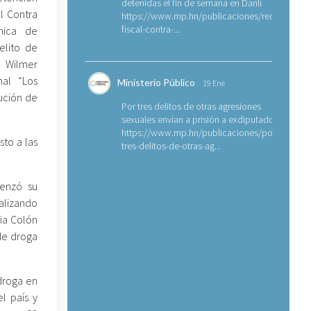
detenidas el fin de semana en Danlí
al Contra
https://www.mp.hn/publicaciones/requerimien
fiscal-contra-...
nica de
delito de
, Wilmer
nal “Los
Ministerio Público
19 Ene
ución de
Por tres delitos de otras agresiones
sexuales envían a prisión a exdiputado
https://www.mp.hn/publicaciones/por-
sto a las
tres-delitos-de-otras-ag...
menzó su
alizando
ia Colón
de droga
droga en
l país y