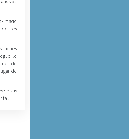
 menos 30
roximado
 de tres
zaciones
pegue lo
entes de
lugar de
és de sus
ntal.