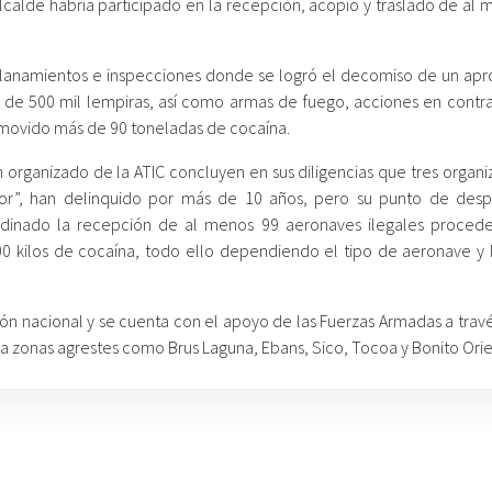
alcalde habría participado en la recepción, acopio y traslado de al
llanamientos e inspecciones donde se logró el decomiso de un ap
 de 500 mil lempiras, así como armas de fuego, acciones en contra
n movido más de 90 toneladas de cocaína.
 organizado de la ATIC concluyen en sus diligencias que tres organi
dor”, han delinquido por más de 10 años, pero su punto de des
dinado la recepción de al menos 99 aeronaves ilegales proced
0 kilos de cocaína, todo ello dependiendo el tipo de aeronave y 
ión nacional y se cuenta con el apoyo de las Fuerzas Armadas a trav
r a zonas agrestes como Brus Laguna, Ebans, Sico, Tocoa y Bonito Orie