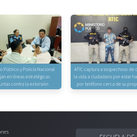
io Público y Policía Nacional
ATIC captura a sospechoso de q
jan en líneas estratégicas
la vida a ciudadano por estar 
untas contra la extorsión
por teléfono cerca de su pro
ones