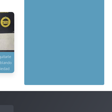
uitarle
hablando
piedad