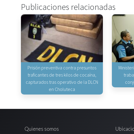
Publicaciones relacionadas
Prisión preventiva contra presuntos
Minister
traficantes de tres kilos de cocaína,
traba
capturados tras operativo de la DLCN
conj
en Choluteca
Quienes somos
Ubicaci