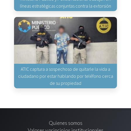
líneas estratégicas conjuntas contra la extorsión
ATIC captura a sospechoso de quitarle la vida a
ciudadano por estar hablando por teléfono cerca
de su propiedad
Quienes somos
Valores y principios institucionales