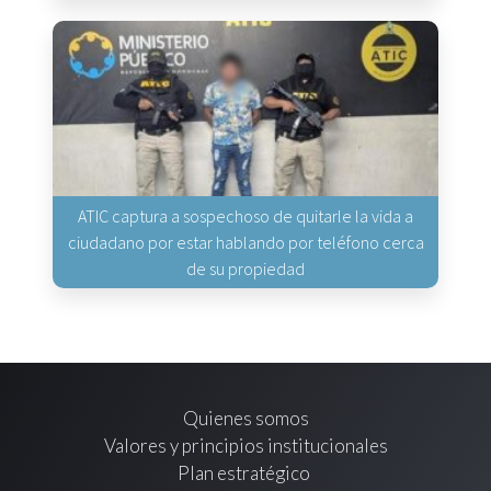
ATIC captura a sospechoso de quitarle la vida a
ciudadano por estar hablando por teléfono cerca
de su propiedad
Quienes somos
Valores y principios institucionales
Plan estratégico