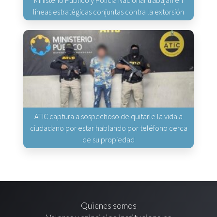
Ministerio Público y Policía Nacional trabajan en
líneas estratégicas conjuntas contra la extorsión
ATIC captura a sospechoso de quitarle la vida a
ciudadano por estar hablando por teléfono cerca
de su propiedad
Quienes somos