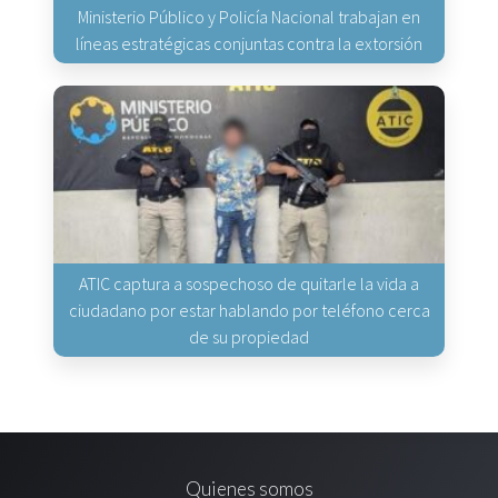
Ministerio Público y Policía Nacional trabajan en
líneas estratégicas conjuntas contra la extorsión
ATIC captura a sospechoso de quitarle la vida a
ciudadano por estar hablando por teléfono cerca
de su propiedad
Quienes somos