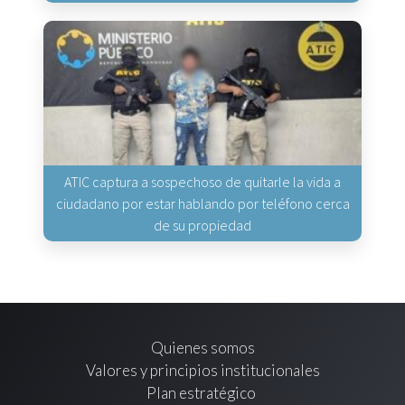
ATIC captura a sospechoso de quitarle la vida a
ciudadano por estar hablando por teléfono cerca
de su propiedad
Quienes somos
Valores y principios institucionales
Plan estratégico