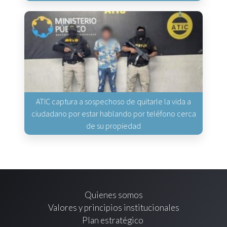
ATIC captura a sospechoso de quitarle la vida a
ciudadano por estar hablando por teléfono cerca
de su propiedad
Quienes somos
Valores y principios institucionales
Plan estratégico