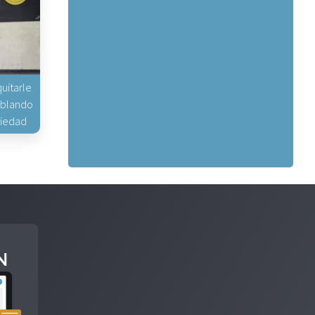
uitarle
hablando
piedad