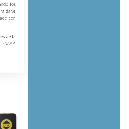
ando los
ra darle
rado con
ses de la
y FNAMP,