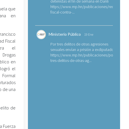
detenidas el fin de semana en Danlí
https://www.mp.hn/publicaciones/requerimien
uela que
fiscal-contra-...
uana en
rancisco
Ministerio Público
19 Ene
ad Fiscal
Por tres delitos de otras agresiones
tra el
sexuales envían a prisión a exdiputado
e Drogas
https://www.mp.hn/publicaciones/por-
tres-delitos-de-otras-ag...
úblico en
 logró el
ormal
apturados
o de una
elito de
la Fuerza