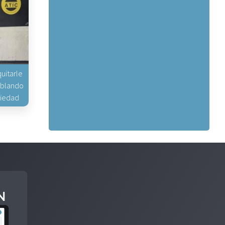
uitarle
hablando
piedad