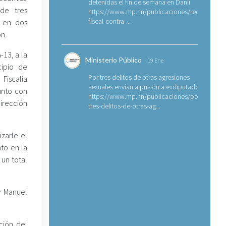
detenidas el fin de semana en Danlí
de tres
https://www.mp.hn/publicaciones/requerimien
fiscal-contra-...
, en dos
n.
-13, a la
Ministerio Público
19 Ene
cipio de
Por tres delitos de otras agresiones
Fiscalía
sexuales envían a prisión a exdiputado
unto con
https://www.mp.hn/publicaciones/por-
irección
tres-delitos-de-otras-ag...
izarle el
to en la
 un total
r Manuel
ción del