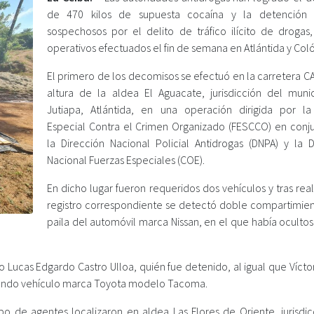
de 470 kilos de supuesta cocaína y la detención 
sospechosos por el delito de tráfico ilícito de drogas
operativos efectuados el fin de semana en Atlántida y Coló
El primero de los decomisos se efectuó en la carretera CA
altura de la aldea El Aguacate, jurisdicción del muni
Jutiapa, Atlántida, en una operación dirigida por la 
Especial Contra el Crimen Organizado (FESCCO) en conj
la Dirección Nacional Policial Antidrogas (DNPA) y la D
Nacional Fuerzas Especiales (COE).
En dicho lugar fueron requeridos dos vehículos y tras real
registro correspondiente se detectó doble compartimien
paila del automóvil marca Nissan, en el que había ocultos
 Lucas Edgardo Castro Ulloa, quién fue detenido, al igual que Vícto
 segundo vehículo marca Toyota modelo Tacoma.
o de agentes localizaron en aldea Las Flores de Oriente, jurisdic