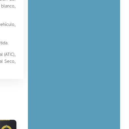
 blanco,
ehículo,
tida.
 (ATIC),
al Seco,