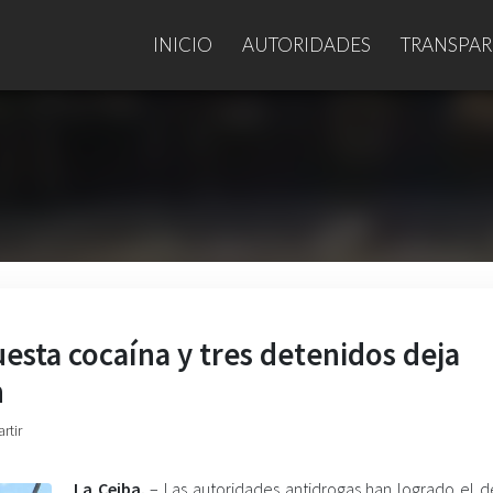
INICIO
AUTORIDADES
TRANSPAR
esta cocaína y tres detenidos deja
n
rtir
La Ceiba.
– Las autoridades antidrogas han logrado el 